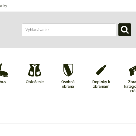
ánky
buv
Oblečenie
Osobná
Doplnky k
Zbr
obrana
zbraniam
kategó
(18