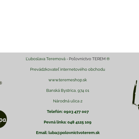
Ľuboslava Teremová -
Poľovnictvo TEREM
®
Prevádzkovateľ internetového obchodu
www.teremeshop.sk
Banská Bystrica, 974 01
Národná ulica 2
Telefón: 0903 477 007
Pevná linka: 048 4125 109
Email: luba@polovnictvoterem.sk