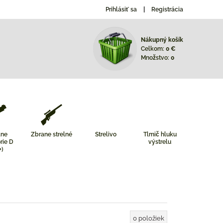
Prihlásiť sa
Registrácia
Nákupný košík
Celkom:
0 €
Množstvo:
0
ane
Zbrane strelné
Strelivo
Tlmič hluku
rie D
výstrelu
+)
0
položiek