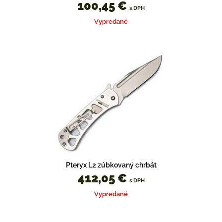
100,45 €
s DPH
Vypredané
Pteryx L2 zúbkovaný chrbát
412,05 €
s DPH
Vypredané