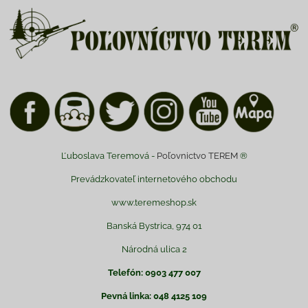
Ľuboslava Teremová -
Poľovnictvo TEREM
®
Prevádzkovateľ internetového obchodu
www.teremeshop.sk
Banská Bystrica, 974 01
Národná ulica 2
Telefón: 0903 477 007
Pevná linka: 048 4125 109