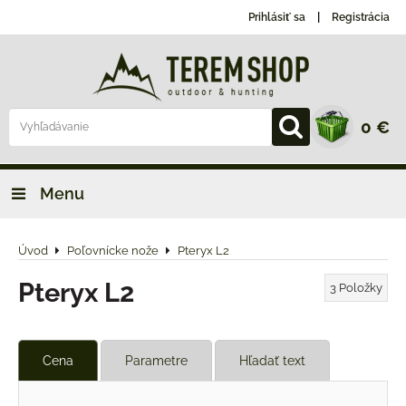
Prihlásiť sa
Registrácia
0 €
Menu
Úvod
Poľovnícke nože
Pteryx L2
Pteryx L2
3
Položky
Cena
Parametre
Hľadať text