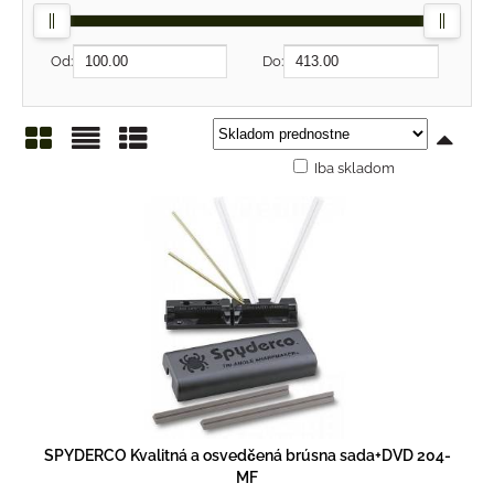
Od:
Do:
Iba skladom
Mriežka
Zoznam
Tabuľka
SPYDERCO Kvalitná a osvedčená brúsna sada+DVD 204-
MF