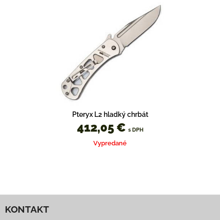
Pteryx L2 hladký chrbát
412,05 €
s DPH
Vypredané
KONTAKT