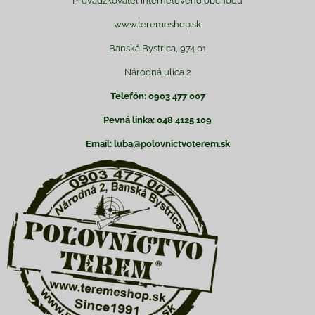
Prevádzkovateľ internetového obchodu
www.teremeshop.sk
Banská Bystrica, 974 01
Národná ulica 2
Telefón: 0903 477 007
Pevná linka: 048 4125 109
Email: luba@polovnictvoterem.sk