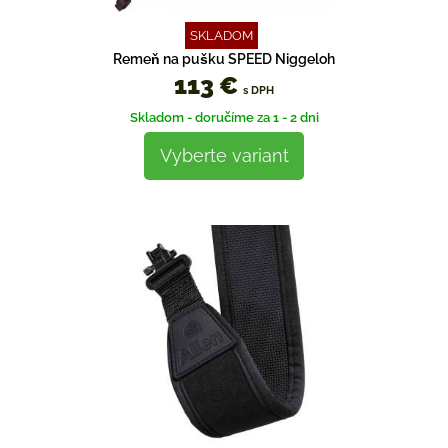
SKLADOM
Remeň na pušku SPEED Niggeloh
113 €
s DPH
Skladom - doručíme za 1 - 2 dni
Vyberte variant