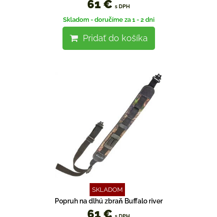
61 €
s DPH
Skladom - doručíme za 1 - 2 dni
Pridať do košíka
SKLADOM
Popruh na dlhú zbraň Buffalo river
61 €
s DPH