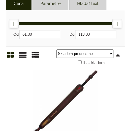
Cena
Parametre
Hľadať text
Od:
Do:
Iba skladom
Mriežka
Zoznam
Tabuľka