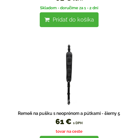
Skladom - doručíme za 1 - 2 dni
Pridať do košíka
Remeň na pušku s neoprénom a pútkami - čierny 5
61 €
s DPH
tovar na ceste