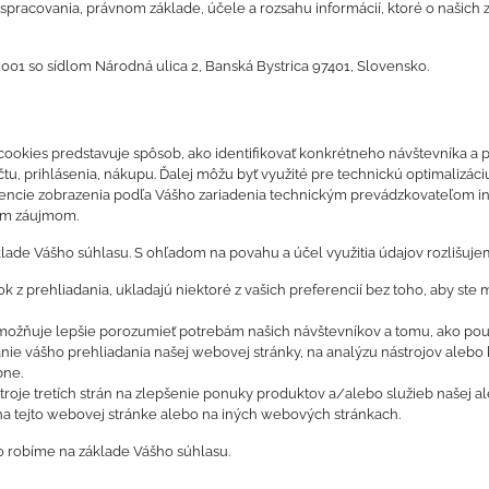
 spracovania, právnom základe, účele a rozsahu informácií, ktoré o našich
01 so sídlom Národná ulica 2, Banská Bystrica 97401, Slovensko.
ookies predstavuje spôsob, ako identifikovať konkrétneho návštevníka a
tu, prihlásenia, nákupu. Ďalej môžu byť využité pre technickú optimalizá
ncie zobrazenia podľa Vášho zariadenia technickým prevádzkovateľom infra
ným záujmom.
lade Vášho súhlasu. S ohľadom na povahu a účel využitia údajov rozlišuje
k z prehliadania, ukladajú niektoré z vašich preferencií bez toho, aby ste 
možňuje lepšie porozumieť potrebám našich návštevníkov a tomu, ako použ
ie vášho prehliadania našej webovej stránky, na analýzu nástrojov alebo 
bne.
oje tretích strán na zlepšenie ponuky produktov a/alebo služieb našej aleb
i na tejto webovej stránke alebo na iných webových stránkach.
o robíme na základe Vášho súhlasu.