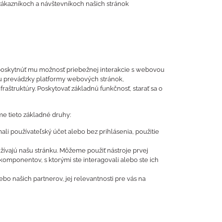
 zákazníkoch a návštevníkoch našich stránok
 poskytnúť mu možnosť priebežnej interakcie s webovou
ciu prevádzky platformy webových stránok,
štruktúry. Poskytovať základnú funkčnosť, starať sa o
me tieto základné druhy:
mali používateľský účet alebo bez prihlásenia, použitie
ívajú našu stránku. Môžeme použiť nástroje prvej
komponentov, s ktorými ste interagovali alebo ste ich
o našich partnerov, jej relevantnosti pre vás na