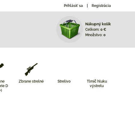
Prihlásiť sa
Registrácia
Nákupný košík
Celkom:
0 €
Množstvo:
0
ane
Zbrane strelné
Strelivo
Tlmič hluku
rie D
výstrelu
+)