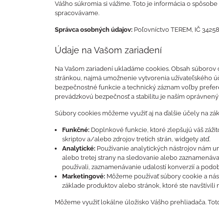
Vášho súkromia si vážime. Toto je informácia o spôsobe
spracovávame.
Správca osobných údajov:
Poľovníctvo TEREM, IČ 342580
Údaje na Vašom zariadení
Na Vašom zariadení ukladáme cookies. Obsah súborov c
stránkou, najmä umožnenie vytvorenia užívateľského úč
bezpečnostné funkcie a technický záznam voľby prefere
prevádzkovú bezpečnosť a stabilitu je naším oprávne
Súbory cookies môžeme využiť aj na ďalšie účely na zák
Funkčné:
Doplnkové funkcie, ktoré zlepšujú váš zážito
skriptov a/alebo zdrojov tretích strán, widgety atď.
Analytické:
Používanie analytických nástrojov nám u
alebo tretej strany na sledovanie alebo zaznamenávan
používali, zaznamenávanie udalostí konverzií a podo
Marketingové:
Môžeme používať súbory cookie a nástr
základe produktov alebo stránok, ktoré ste navštívil
Môžeme využiť lokálne úložisko Vášho prehliadača. Tot