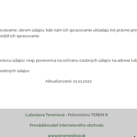
ovávame, okrem údajov, kde nám ich spracovanie ukladajú iné právne pre
dziť ich spracovanie.
 správcu údajov, resp. poverenca na ochranu osobných údajov na adrese
lu
 osobných údajov.
Aktualizované: 01.01.2022
Ľuboslava Teremová -
Poľovnictvo TEREM
®
Prevádzkovateľ internetového obchodu
www.teremeshop.sk