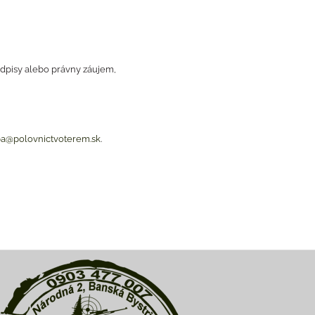
dpisy alebo právny záujem,
ba@polovnictvoterem.sk
.