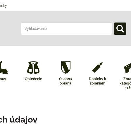
ánky
buv
Oblečenie
Osobná
Doplnky k
Zbr
obrana
zbraniam
kategó
(18
ch údajov