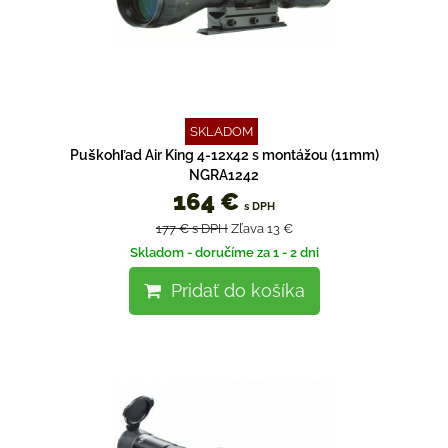
SKLADOM
Puškohľad Air King 4-12x42 s montážou (11mm)
NGRA1242
164 €
s DPH
177 €
s DPH
Zľava 13 €
Skladom - doručíme za 1 - 2 dni
Pridať do košíka