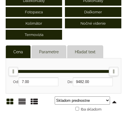
Ďalekohľady
Puškohľady
Fotopasca
Diaľkomer
Kolimátor
Nočné videnie
Termovizia
Cena
Parametre
Hľadať text
Od:
Do:
Iba skladom
Mriežka
Zoznam
Tabuľka