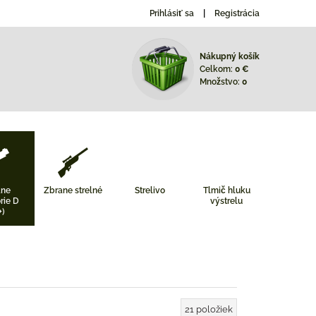
Prihlásiť sa
Registrácia
Nákupný košík
Celkom:
0 €
Množstvo:
0
ane
Zbrane strelné
Strelivo
Tlmič hluku
rie D
výstrelu
+)
21
položiek