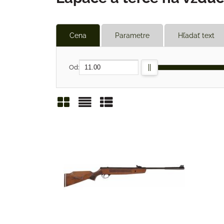
Cena
Parametre
Hľadať text
Od:
Mriežka
Zoznam
Tabuľka