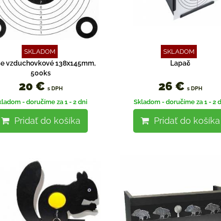
SKLADOM
SKLADOM
če vzduchovkové 138x145mm,
Lapač
500ks
20 €
26 €
s DPH
s DPH
kladom - doručíme za 1 - 2 dni
Skladom - doručíme za 1 - 2 d
Pridať do košíka
Pridať do košíka