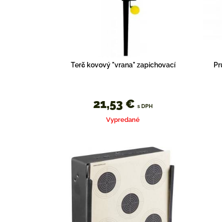
Terč kovový "vrana" zapichovací
Pr
21,53 €
s DPH
Vypredané