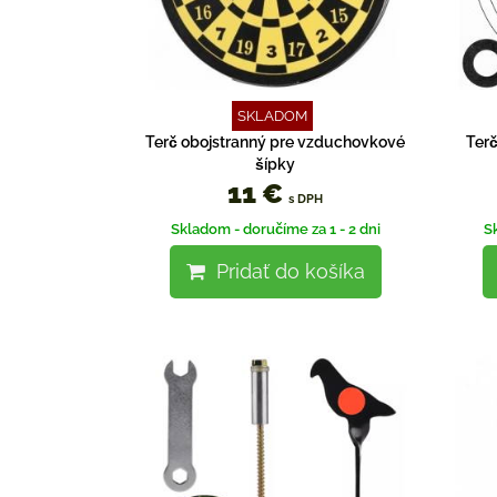
SKLADOM
Terč obojstranný pre vzduchovkové
Ter
šípky
11 €
s DPH
Skladom - doručíme za 1 - 2 dni
S
Pridať do košíka