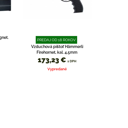
gnet.
PREDAJ OD 18 ROKOV
Vzduchová pištoľ Hämmerli
Firehornet, kal. 4,5mm
173,23 €
s DPH
Vypredané