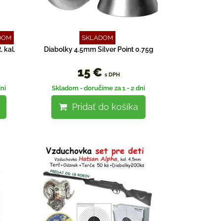
DOM
SKLADOM
 kal.
Diabolky 4.5mm Silver Point 0.75g
15 €
s DPH
ni
Skladom - doručíme za 1 - 2 dni
Pridať do košíka