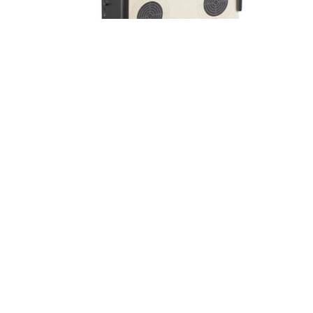
Lapač diaboliek Perfecta pre terče
14 x 14 cm
26 €
s DPH
Vypredané
Hore
Nie sú žiadne ďalšie produkty.
KONTAKT