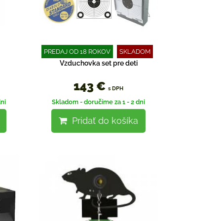
PREDAJ OD 18 ROKOV
SKLADOM
Vzduchovka set pre deti
143 €
s DPH
ni
Skladom - doručíme za 1 - 2 dni
Pridať do košíka