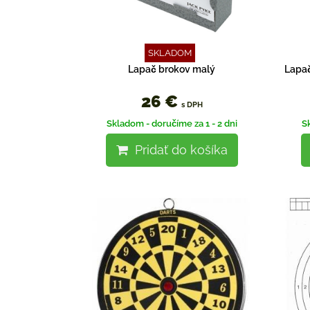
SKLADOM
Lapač brokov malý
Lapač
26 €
s DPH
Skladom - doručíme za 1 - 2 dni
S
Pridať do košíka