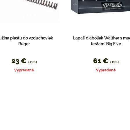
užina piestu do vzduchoviek
Lapač diaboliek Walther s ma
Ruger
terčami Big Five
23 €
61 €
s DPH
s DPH
Vypredané
Vypredané