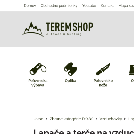
Domov
Obchodné podmienky
Youtube
Kontakt
Mapa str
Poľovnícka
Optika
Poľovnícke
O
výbava
nože
Úvod
Zbrane kategórie D (18+)
Vzduchovky
Lap
Lapače a terče na vzdu