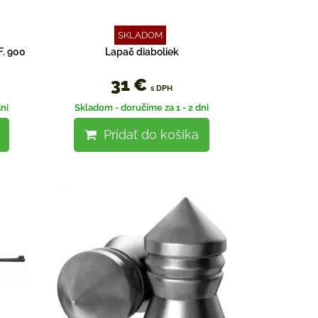
SKLADOM
F. 900
Lapač diaboliek
31 €
s DPH
ni
Skladom - doručíme za 1 - 2 dni
Pridať do košíka