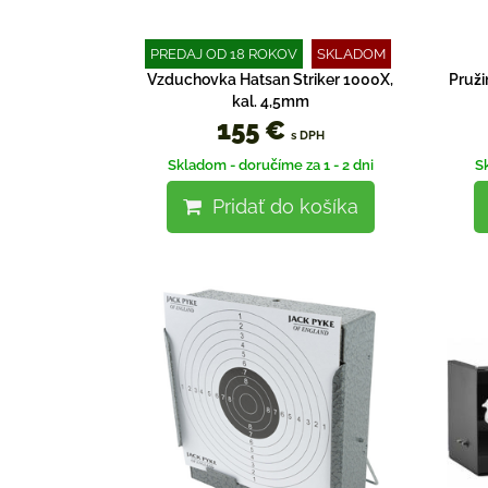
PREDAJ OD 18 ROKOV
SKLADOM
Vzduchovka Hatsan Striker 1000X,
Pruži
kal. 4,5mm
155 €
s DPH
Skladom - doručíme za 1 - 2 dni
S
Pridať do košíka