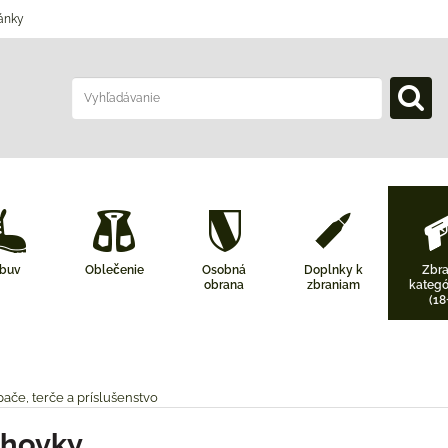
ánky
buv
Oblečenie
Osobná
Doplnky k
Zbr
obrana
zbraniam
kategó
(18
ače, terče a príslušenstvo
chovky