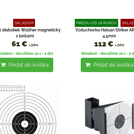
SKLADOM
PREDAJ OD 18 ROKOV
SKLA
 diaboliek Walther magnetický
Vzduchovka Hatsan Striker AR,
s terčami
4,5mm
61 €
112 €
s DPH
s DPH
kladom - doručíme za 1 - 2 dni
Skladom - doručíme za 1 - 2 d
Pridať do košíka
Pridať do košíka