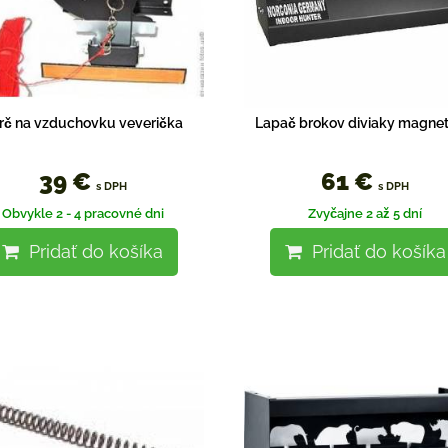
rč na vzduchovku veverička
Lapač brokov diviaky magnet
39 €
61 €
s DPH
s DPH
Obvykle 2 - 4 pracovné dni
Zvyčajne 2 až 5 dní
Pridať do košíka
Pridať do košíka