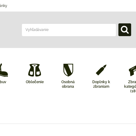
ánky
buv
Oblečenie
Osobná
Doplnky k
Zbr
obrana
zbraniam
kategó
(18