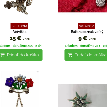
SKLADOM
SKLADOM
Vetvička
Bažant odznak veľký
15 €
9 €
s DPH
s DPH
kladom - doručíme za 1 - 2 dni
Skladom - doručíme za 1 - 2 d
Pridať do košíka
Pridať do košíka