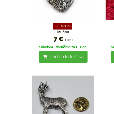
SKLADOM
Muflón
7 €
s DPH
Skladom - doručíme za 1 - 2 dni
S
Pridať do košíka