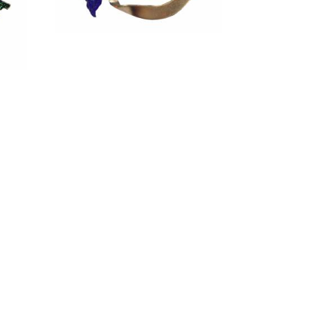
SKLADOM
nivec
Odznak encián
15 €
s DPH
ni
Skladom - doručíme za 1 - 2 dni
Pridať do košíka
1
2
3
14