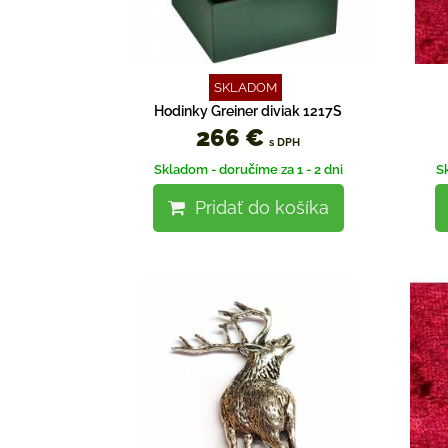
SKLADOM
Hodinky Greiner diviak 1217S
266 €
s DPH
Skladom - doručíme za 1 - 2 dni
S
Pridať do košíka