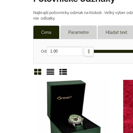
Najkrajší poľovnícky odznak na klobúk . Veľký výber odzn
nie odliatky
Cena
Parametre
Hľadať text
Od:
Mriežka
Zoznam
Tabuľka