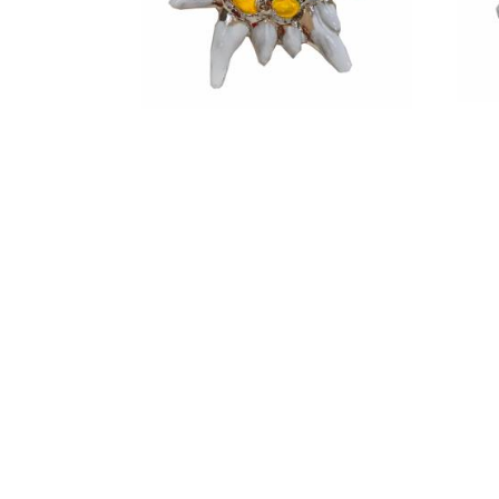
SKLADOM
Plesnivec veľký biely
12 €
s DPH
Skladom - doručíme za 1 - 2 dni
S
Pridať do košíka
Hore
Ďalšie produkty