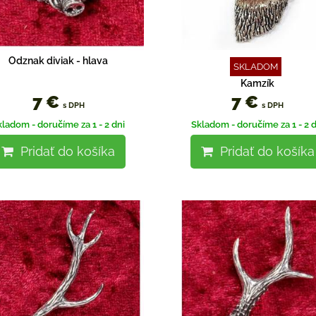
Odznak diviak - hlava
SKLADOM
Kamzík
7 €
7 €
s DPH
s DPH
kladom - doručíme za 1 - 2 dni
Skladom - doručíme za 1 - 2 d
Pridať do košíka
Pridať do košíka