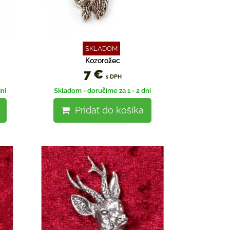
SKLADOM
Kozorožec
7 €
s DPH
ni
Skladom - doručíme za 1 - 2 dni
Pridať do košíka