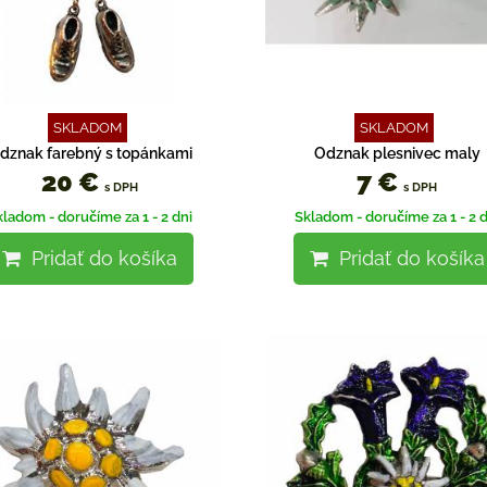
SKLADOM
SKLADOM
dznak farebný s topánkami
Odznak plesnivec maly
20 €
7 €
s DPH
s DPH
kladom - doručíme za 1 - 2 dni
Skladom - doručíme za 1 - 2 d
Pridať do košíka
Pridať do košíka