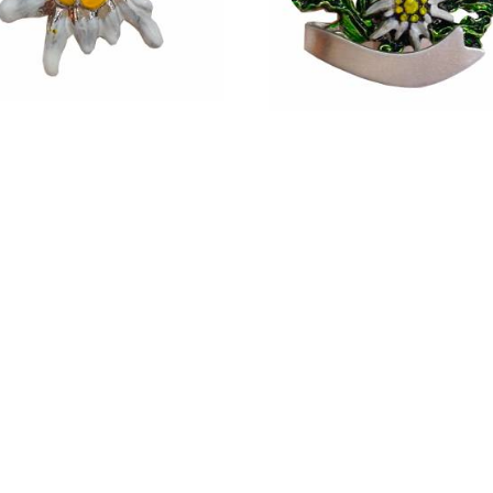
SKLADOM
SKLADOM
Odznak plesnivec biely
Odznak farebný encián a ples
10 €
18 €
s DPH
s DPH
kladom - doručíme za 1 - 2 dni
Skladom - doručíme za 1 - 2 d
Pridať do košíka
Pridať do košíka