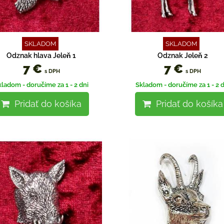
SKLADOM
SKLADOM
Odznak hlava Jeleň 1
Odznak Jeleň 2
7 €
7 €
s DPH
s DPH
kladom - doručíme za 1 - 2 dni
Skladom - doručíme za 1 - 2 d
Pridať do košíka
Pridať do košíka