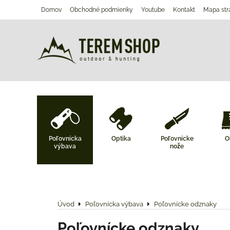
Domov
Obchodné podmienky
Youtube
Kontakt
Mapa str
Poľovnícka
Optika
Poľovnícke
O
výbava
nože
Úvod
Poľovnícka výbava
Poľovnícke odznaky
Poľovnícke odznaky