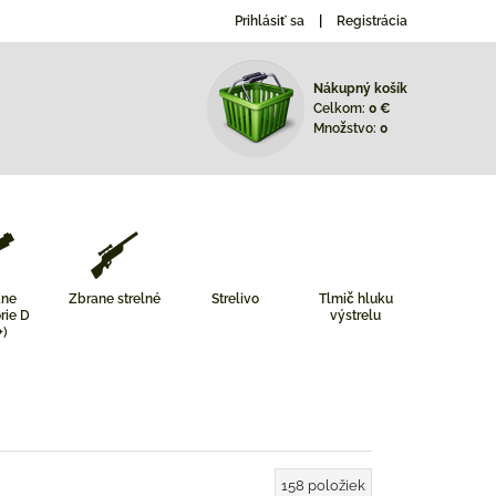
Prihlásiť sa
Registrácia
Nákupný košík
Celkom:
0 €
Množstvo:
0
ane
Zbrane strelné
Strelivo
Tlmič hluku
rie D
výstrelu
+)
158
položiek