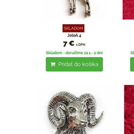
SKLADOM
Jeleň 4
7 €
s DPH
Skladom - doručíme za 1 - 2 dni
S
Pridať do košíka