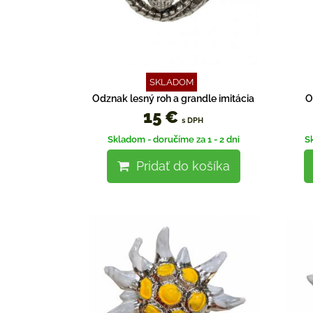
SKLADOM
Odznak lesný roh a grandle imitácia
O
15 €
s DPH
Skladom - doručíme za 1 - 2 dni
S
Pridať do košíka