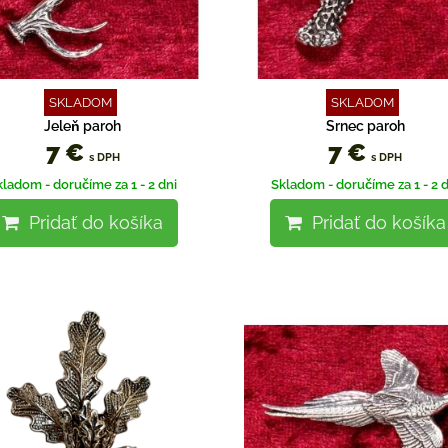
SKLADOM
SKLADOM
Jeleň paroh
Srnec paroh
7 €
7 €
s DPH
s DPH
kladom - doručíme za 1 - 2 dni
Skladom - doručíme za 1 - 2 d
Pridať do košíka
Pridať do košíka