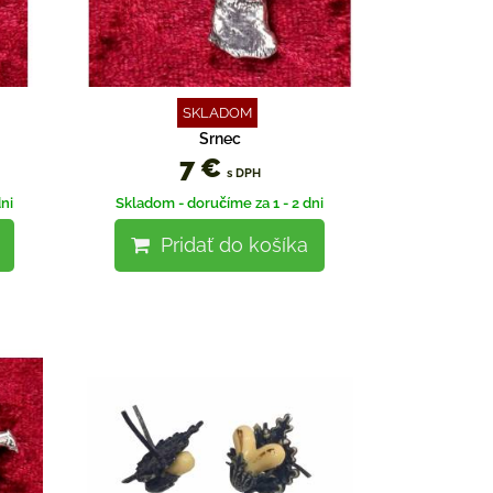
SKLADOM
Srnec
7 €
s DPH
ni
Skladom - doručíme za 1 - 2 dni
Pridať do košíka