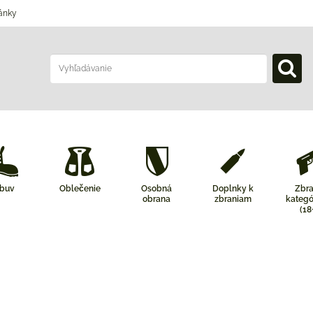
ánky
buv
Oblečenie
Osobná
Doplnky k
Zbr
obrana
zbraniam
kategó
(18