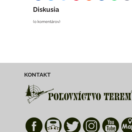
ma
Diskusia
(0 komentárov)
KONTAKT