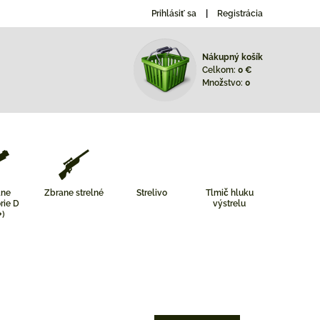
Prihlásiť sa
Registrácia
Nákupný košík
Celkom:
0 €
Množstvo:
0
ane
Zbrane strelné
Strelivo
Tlmič hluku
rie D
výstrelu
+)