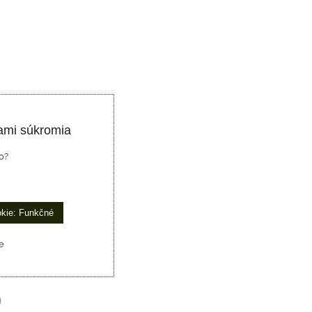
ami súkromia
o?
okie: Funkčné
e
p