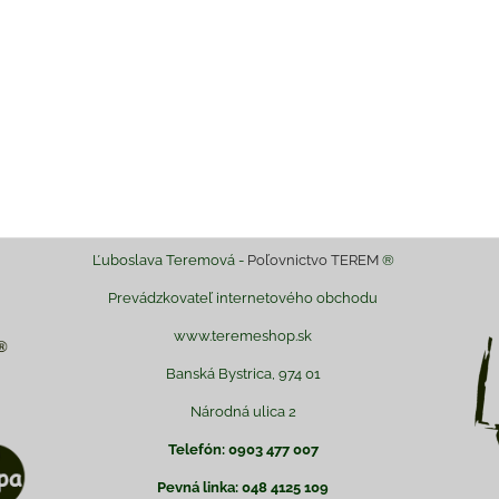
il
Ľuboslava Teremová -
Poľovnictvo TEREM
®
Prevádzkovateľ internetového obchodu
www.teremeshop.sk
Banská Bystrica, 974 01
Národná ulica 2
Telefón: 0903 477 007
Pevná linka: 048 4125 109