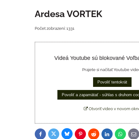
Ardesa VORTEK
Počet zobrazení: 1331
Videá Youtube sú blokované Voľb
Prajete si načítať Youtube vide
Povoliť tentokrát
Povoliť a zapamätať - súhlas s druhom co
Otvoriť video v novom okn
Bluesky
Twitter
Facebook
Pinterest
Reddit
LinkedIn
WhatsAp
E-