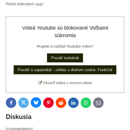
Počet zobrazení: 1547
Videá Youtube sú blokované Voľbami
súkromia
Prajete si načítať Youtube video?
Povoliť tentokrát
Povoliť a zapamätať - súhlas s druhom cookie: Funkčné
Otvoriť video v novom okne
Bluesky
Twitter
Facebook
Pinterest
Reddit
LinkedIn
WhatsApp
E-
mail
Diskusia
(0 komentárov)