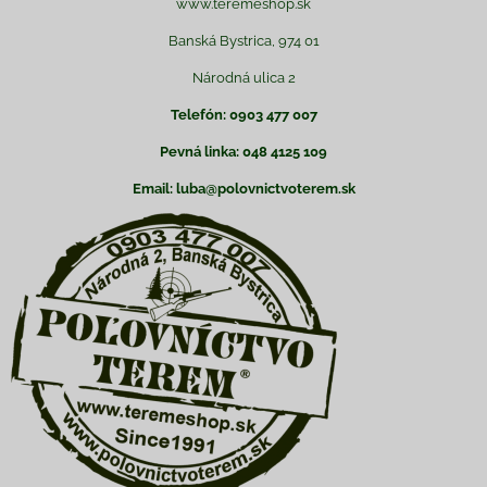
www.teremeshop.sk
Banská Bystrica, 974 01
Národná ulica 2
Telefón: 0903 477 007
Pevná linka: 048 4125 109
Email: luba@polovnictvoterem.sk