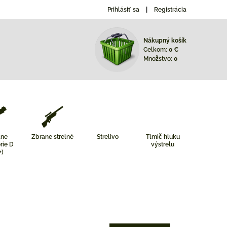
Prihlásiť sa
Registrácia
Nákupný košík
Celkom:
0 €
Množstvo:
0
ane
Zbrane strelné
Strelivo
Tlmič hluku
rie D
výstrelu
+)