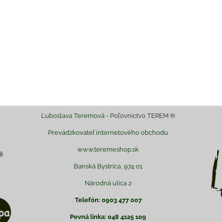
il
Ľuboslava Teremová -
Poľovnictvo TEREM
®
Prevádzkovateľ internetového obchodu
www.teremeshop.sk
Banská Bystrica, 974 01
Národná ulica 2
Telefón: 0903 477 007
Pevná linka: 048 4125 109