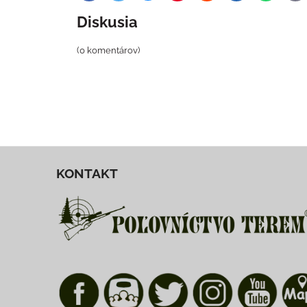
ma
Diskusia
(0 komentárov)
KONTAKT