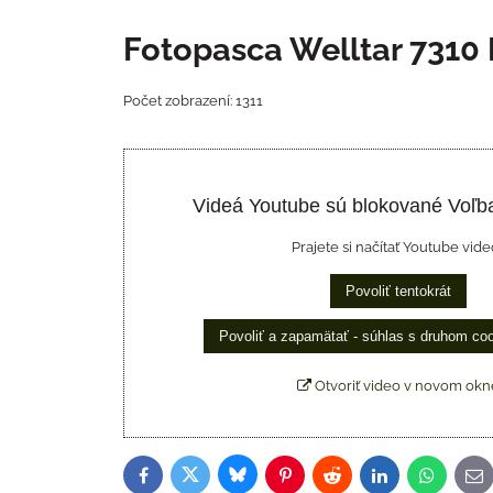
Fotopasca Welltar 7310
Počet zobrazení: 1311
Videá Youtube sú blokované Voľb
Prajete si načítať Youtube vide
Povoliť tentokrát
Povoliť a zapamätať - súhlas s druhom co
Otvoriť video v novom okn
Bluesky
Twitter
Facebook
Pinterest
Reddit
LinkedIn
WhatsAp
E-