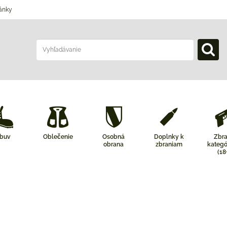
ánky
buv
Oblečenie
Osobná
Doplnky k
Zbr
obrana
zbraniam
kategó
(18