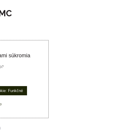
 MC
ami súkromia
o?
okie: Funkčné
e
p