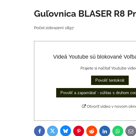
Guľovnica BLASER R8 Pr
Počet zobrazení: 1897
Videá Youtube sú blokované Voľb
Prajete si načítať Youtube vide
Povoliť tentokrát
Povoliť a zapamätať - súhlas s druhom co
Otvoriť video v novom okn
Bluesky
Twitter
Facebook
Pinterest
Reddit
LinkedIn
WhatsAp
E-