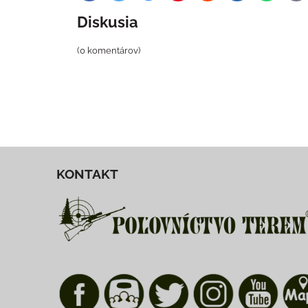
ma
Diskusia
(0 komentárov)
KONTAKT