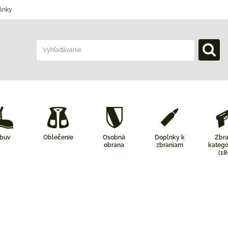
ánky
buv
Oblečenie
Osobná
Doplnky k
Zbr
obrana
zbraniam
kategó
(18