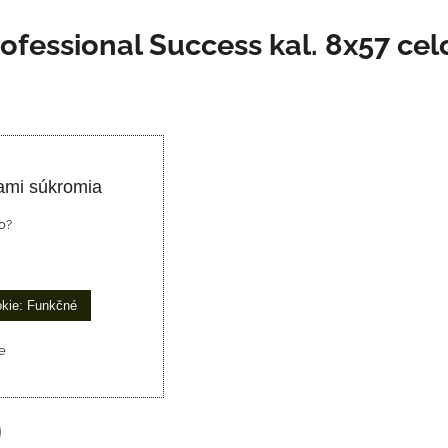
ofessional Success kal. 8x57 ce
ami súkromia
o?
okie: Funkčné
e
p