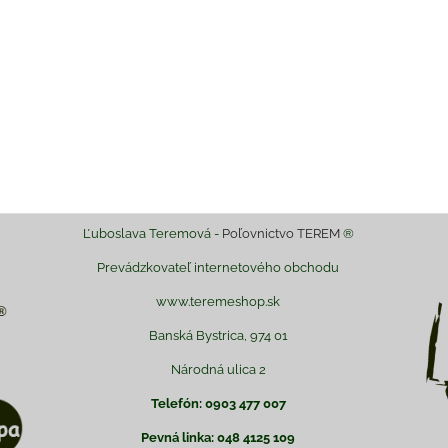
il
Ľuboslava Teremová -
Poľovnictvo TEREM
®
Prevádzkovateľ internetového obchodu
www.teremeshop.sk
Banská Bystrica, 974 01
Národná ulica 2
Telefón: 0903 477 007
Pevná linka: 048 4125 109