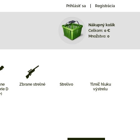
Prihlásiť sa
Registrácia
Nákupný košík
Celkom:
0 €
Množstvo:
0
ane
Zbrane strelné
Strelivo
Tlmič hluku
rie D
výstrelu
+)