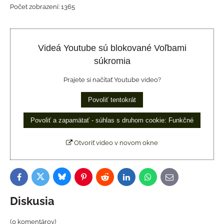
Počet zobrazení: 1365
Videá Youtube sú blokované Voľbami
súkromia
Prajete si načítať Youtube video?
Povoliť tentokrát
Povoliť a zapamätať - súhlas s druhom cookie: Funkčné
Otvoriť video v novom okne
Bluesky
Twitter
Facebook
Pinterest
Reddit
LinkedIn
WhatsApp
E-
mail
Diskusia
(0 komentárov)