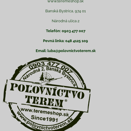
www.teremeshop.sk
Banská Bystrica, 974 01
Národná ulica 2
Telefón: 0903 477 007
Pevná linka: 048 4125 109
Email: luba@polovnictvoterem.sk