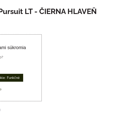
Pursuit LT - ČIERNA HLAVEŇ
ami súkromia
o?
okie: Funkčné
e
p