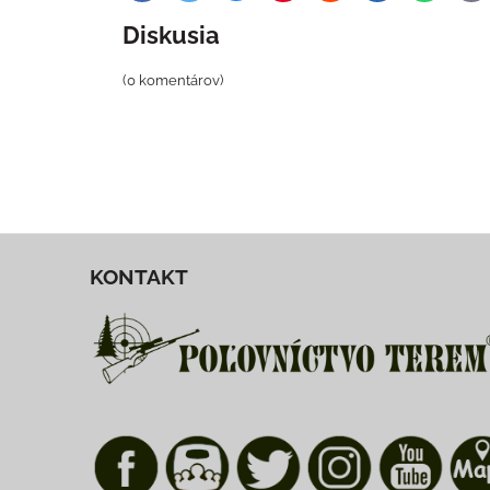
ma
Diskusia
(0 komentárov)
KONTAKT