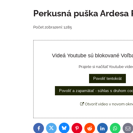
Perkusná puška Ardesa 
Počet zobrazení: 1285
Videá Youtube sú blokované Voľb
Prajete si načítať Youtube vide
Povoliť tentokrát
Povoliť a zapamätať - súhlas s druhom co
Otvoriť video v novom okn
Bluesky
Twitter
Facebook
Pinterest
Reddit
LinkedIn
WhatsAp
E-