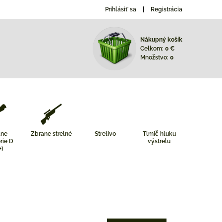
Prihlásiť sa
Registrácia
Nákupný košík
Celkom:
0 €
Množstvo:
0
ane
Zbrane strelné
Strelivo
Tlmič hluku
rie D
výstrelu
+)