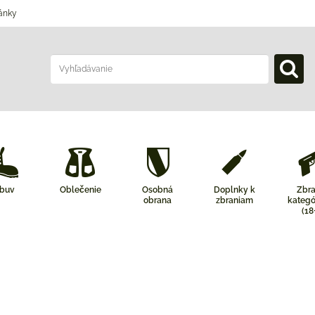
ánky
buv
Oblečenie
Osobná
Doplnky k
Zbr
obrana
zbraniam
kategó
(18