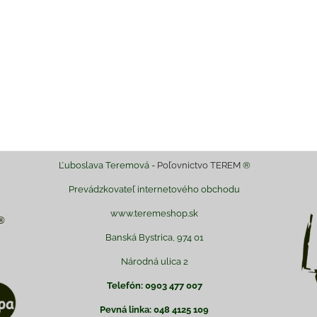
il
Ľuboslava Teremová -
Poľovnictvo TEREM
®
Prevádzkovateľ internetového obchodu
www.teremeshop.sk
Banská Bystrica, 974 01
Národná ulica 2
Telefón: 0903 477 007
Pevná linka: 048 4125 109