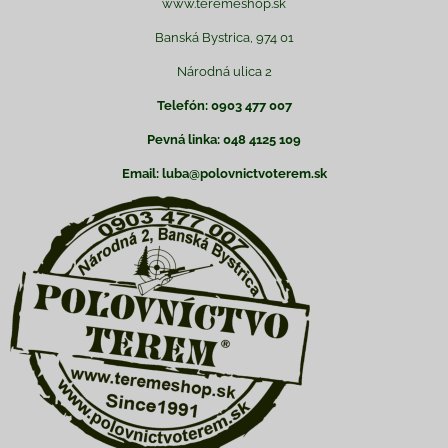
www.teremeshop.sk
Banská Bystrica, 974 01
Národná ulica 2
Telefón: 0903 477 007
Pevná linka: 048 4125 109
Email: luba@polovnictvoterem.sk