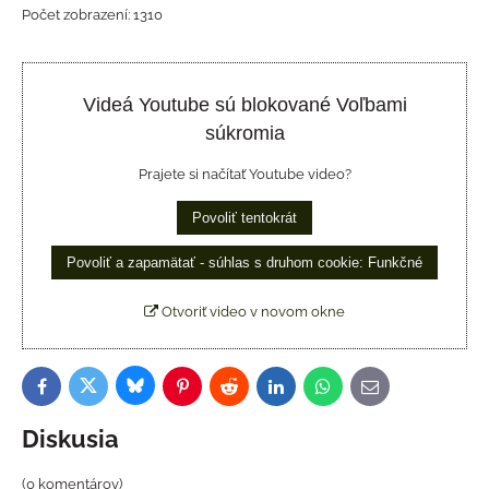
Počet zobrazení: 1310
Videá Youtube sú blokované Voľbami
súkromia
Prajete si načítať Youtube video?
Povoliť tentokrát
Povoliť a zapamätať - súhlas s druhom cookie: Funkčné
Otvoriť video v novom okne
Bluesky
Twitter
Facebook
Pinterest
Reddit
LinkedIn
WhatsApp
E-
mail
Diskusia
(0 komentárov)