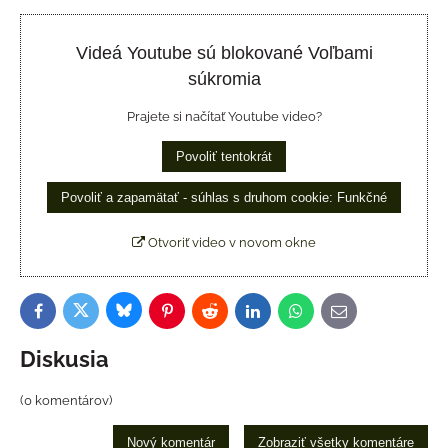
Videá Youtube sú blokované Voľbami
súkromia
Prajete si načítať Youtube video?
Povoliť tentokrát
Povoliť a zapamätať - súhlas s druhom cookie: Funkčné
Otvoriť video v novom okne
Bluesky
Twitter
Facebook
Pinterest
Reddit
LinkedIn
WhatsApp
E-
mail
Diskusia
(0 komentárov)
Nový komentár
Zobraziť všetky komentáre