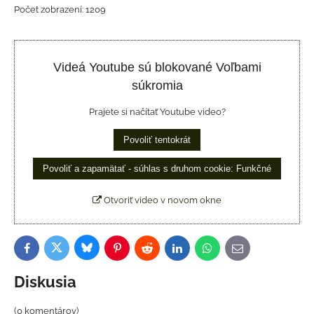
Počet zobrazení: 1209
Videá Youtube sú blokované Voľbami
súkromia
Prajete si načítať Youtube video?
Povoliť tentokrát
Povoliť a zapamätať - súhlas s druhom cookie: Funkčné
Otvoriť video v novom okne
Bluesky
Twitter
Facebook
Pinterest
Reddit
LinkedIn
WhatsApp
E-
mail
Diskusia
(0 komentárov)