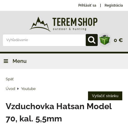
Prihlásiť sa
Registrácia
0 €
Menu
Späť
Úvod
Youtube
Vytlačiť stránku
Vzduchovka Hatsan Model
70, kal. 5,5mm