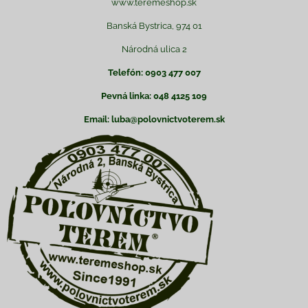
www.teremeshop.sk
Banská Bystrica, 974 01
Národná ulica 2
Telefón: 0903 477 007
Pevná linka: 048 4125 109
Email: luba@polovnictvoterem.sk