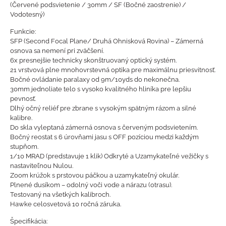
(Červené podsvietenie / 30mm / SF (Bočné zaostrenie) /
Vodotesný)
Funkcie:
SFP (Second Focal Plane/ Druhá Ohnisková Rovina) – Zámerná
osnova sa nemení pri zväčšení.
6x presnejšie technicky skonštruovaný optický systém.
21 vrstvová plne mnohovrstevná optika pre maximálnu priesvitnosť.
Bočné ovládanie paralaxy od 9m/10yds do nekonečna.
30mm jednoliate telo s vysoko kvalitného hliníka pre lepšiu
pevnosť.
Dlhý očný reliéf pre zbrane s vysokým spätným rázom a silné
kalibre.
Do skla vyleptaná zámerná osnova s červeným podsvietením.
Bočný reostat s 6 úrovňami jasu s OFF pozíciou medzi každým
stupňom.
1/10 MRAD (predstavuje 1 klik) Odkryté a Uzamykateľné vežičky s
nastaviteľnou Nulou.
Zoom krúžok s prstovou páčkou a uzamykateľný okulár.
Plnené dusíkom – odolný voči vode a nárazu (otrasu).
Testovaný na všetkých kalibroch.
Hawke celosvetová 10 ročná záruka.
Špecifikácia: