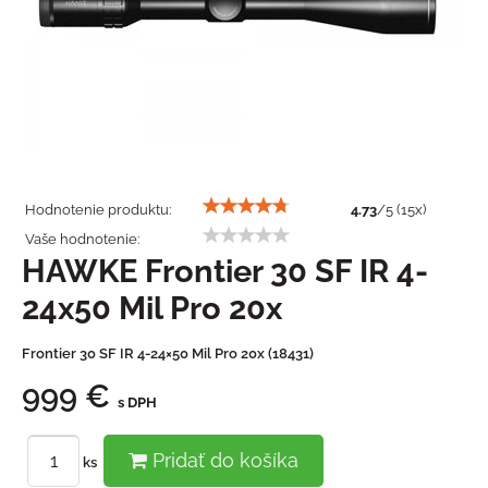
Hodnotenie produktu:
4.73
/
5
(
15
x)
Vaše hodnotenie:
HAWKE Frontier 30 SF IR 4-
24x50 Mil Pro 20x
Frontier 30 SF IR 4-24×50 Mil Pro 20x (18431)
999 €
s DPH
Pridať do košíka
ks