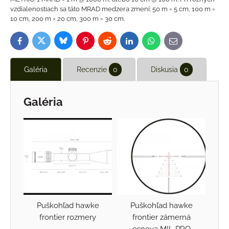
vzdialenostiach sa táto MRAD medzera zmení: 50 m = 5 cm, 100 m =
10 cm, 200 m = 20 cm, 300 m = 30 cm.
Bluesky
Twitter
Facebook
Pinterest
Reddit
LinkedIn
WhatsApp
E-
mail
Galéria
Recenzie
0
Diskusia
0
Galéria
Puškohľad hawke
Puškohľad hawke
frontier rozmery
frontier zámerná
osnova MIL PRO