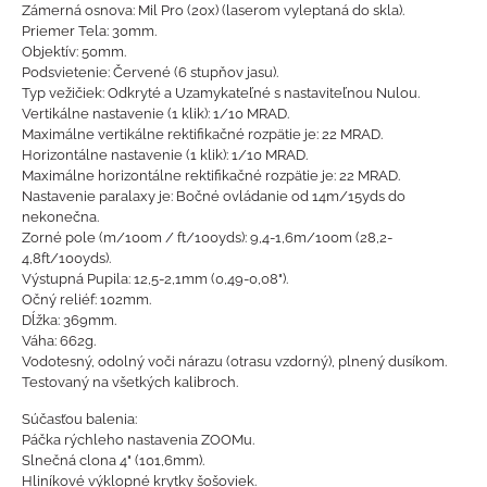
Zámerná osnova: Mil Pro (20x) (laserom vyleptaná do skla).
Priemer Tela: 30mm.
Objektív: 50mm.
Podsvietenie: Červené (6 stupňov jasu).
Typ vežičiek: Odkryté a Uzamykateľné s nastaviteľnou Nulou.
Vertikálne nastavenie (1 klik): 1/10 MRAD.
Maximálne vertikálne rektifikačné rozpätie je: 22 MRAD.
Horizontálne nastavenie (1 klik): 1/10 MRAD.
Maximálne horizontálne rektifikačné rozpätie je: 22 MRAD.
Nastavenie paralaxy je: Bočné ovládanie od 14m/15yds do
nekonečna.
Zorné pole (m/100m / ft/100yds): 9,4-1,6m/100m (28,2-
4,8ft/100yds).
Výstupná Pupila: 12,5-2,1mm (0,49-0,08").
Očný reliéf: 102mm.
Dĺžka: 369mm.
Váha: 662g.
Vodotesný, odolný voči nárazu (otrasu vzdorný), plnený dusíkom.
Testovaný na všetkých kalibroch.
Súčasťou balenia:
Páčka rýchleho nastavenia ZOOMu.
Slnečná clona 4" (101,6mm).
Hliníkové výklopné krytky šošoviek.