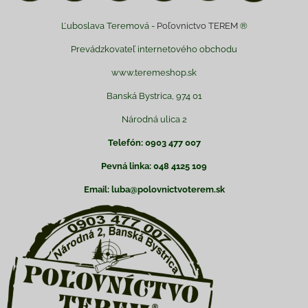
Ľuboslava Teremová -
Poľovnictvo TEREM
®
Prevádzkovateľ internetového obchodu
www.teremeshop.sk
Banská Bystrica, 974 01
Národná ulica 2
Telefón: 0903 477 007
Pevná linka: 048 4125 109
Email: luba@polovnictvoterem.sk