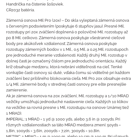
Handrička na čistenie šošoviek.
CR2032 batéria.
Zámerná osnova Mil Pro (20x) – Do skla vyleptaná zámerná osnova
s červeným podsvietením (poskytuje 6 stupňov jasu). Presné Mil.
rozostupy pri 20x zväčšení doplnená o polovičné Mil. rozostupy až
po 8 Mil. celkovo. Zámerná osnova poskytuje všestranné cieľové
body pre akúkoľvek vzdialenosť. Zámerná osnova poskytuje
rozostupy zámerných bodov v 1 Mil., 0.5 Mil. a 0.25 Mil. rozostupoch
pre jednoduché meranie vzdialenosti. Každý druhý Mil. rozostup v
dolnej časti je označený číslom pre jednoduchú orientáciu. Každý
kríž obsahuje medzeru, ktorá nebráni viditeľnosti na cieľ. Tenké
vonkajšie časti osnovy sú duté, vďaka čomu sú viditeľné pri každom
zväčšení bez prílišného blokovania cieľa. Mil Pro 20x obsahuje extra
1/4 Mil. zámerné body v strednej časti osnovy pre ešte presnejšie
zamierenie.
Ak je zámerná osnova na 20x zväčšení, Mil. rozostupy a 1/10 MRAD
vežičky umožňujú jednoduché nastavenie cieľa. Každých 10 klikov
na vežičke sa rovná presne 1 Mil. rozostupu na osnove (známej tiež
1 MRAD).
IMPERIAL: 1 MRAD = 1 yd @ 1000 yds, alebo 3,6 in @ 100yds. Pri
rôznych vzdialenostiach sa táto MRAD medzera zmení: 50yds =
1,8in, 100yds = 3,6in, 200yds = 7,2in, 300yds = 10,8in.
METRIC: 1 MRAD = 1 m @ 1000 m, alebo 10 cm @ 100 m. Pri rôznych