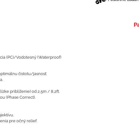
ia (PC)/Vodotesný (Waterproof)
optimálnu čistotu/jasnosť.
a.
zke priblíženie) od 2,5m / 8,2ft.
u (Phase Correct).
ektívu.
nia pre očný relief.