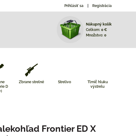
Prihlásiť sa
Registrácia
Nákupný košík
Celkom:
0 €
Množstvo:
0
ane
Zbrane strelné
Strelivo
Tlmič hluku
rie D
výstrelu
+)
ekohľad Frontier ED X