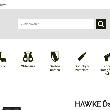
ánky
buv
Oblečenie
Osobná
Doplnky k
Zbr
obrana
zbraniam
kategó
(18
HAWKE Ďal