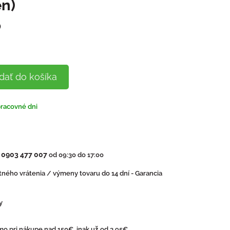
en)
)
dať do košíka
pracovné dni
0903 477 007
:
od 09:30 do 17:00
ného vrátenia / výmeny tovaru do 14 dní - Garancia
y
o pri nákupe nad 150€, inak už od 3,95€