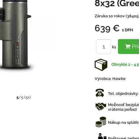
8x32 (Gre
Záruka 10 rokov (38405
639 €
s DPH
Pri
ks
Obvykle 2 - 4 
Výrobca:
Hawke
Tel. objednávky
5
/
5
(
5
x)
Možnosť bezplat
vrátenia peňazí
Nákup na splátk
Poštovné zadarm