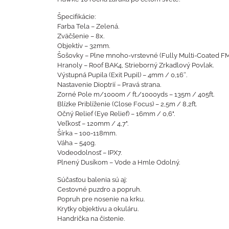
Špecifikácie:
Farba Tela – Zelená.
Zväčšenie – 8x.
Objektív – 32mm.
Šošovky – Plne mnoho-vrstevné (Fully Multi-Coated FM
Hranoly – Roof BAK4, Strieborný Zrkadlový Povlak.
Výstupná Pupila (Exit Pupil) – 4mm / 0,16″.
Nastavenie Dioptrií – Pravá strana.
Zorné Pole m/1000m / ft./1000yds – 135m / 405ft.
Blízke Priblíženie (Close Focus) – 2,5m / 8,2ft.
Očný Relief (Eye Relief) – 16mm / 0,6".
Veľkosť – 120mm / 4,7".
Šírka – 100-118mm.
Váha – 540g.
Vodeodolnosť – IPX7.
Plnený Dusíkom – Vode a Hmle Odolný.
Súčasťou balenia sú aj:
Cestovné puzdro a popruh.
Popruh pre nosenie na krku.
Krytky objektívu a okuláru.
Handrička na čistenie.