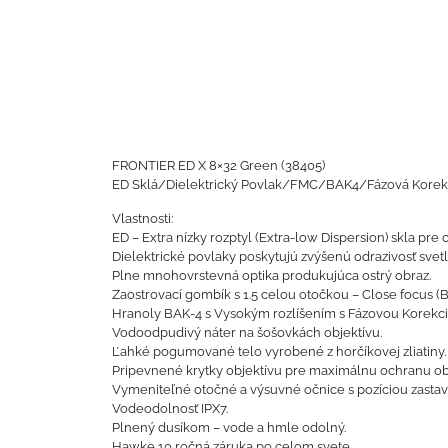
FRONTIER ED X 8×32 Green (38405)
ED Sklá/Dielektrický Povlak/FMC/BAK4/Fázová Korekc
Vlastnosti:
ED – Extra nízky rozptyl (Extra-low Dispersion) skla pre 
Dielektrické povlaky poskytujú zvýšenú odrazivosť svetl
Plne mnohovrstevná optika produkujúca ostrý obraz.
Zaostrovací gombík s 1.5 celou otočkou – Close focus (Blí
Hranoly BAK-4 s Vysokým rozlíšením s Fázovou Korekcio
Vodoodpudivý náter na šošovkách objektívu.
Ľahké pogumované telo vyrobené z horčíkovej zliatiny.
Pripevnené krytky objektívu pre maximálnu ochranu obj
Vymeniteľné otočné a výsuvné očnice s pozíciou zastave
Vodeodolnosť IPX7.
Plnený dusíkom – vode a hmle odolný.
Hawke 10 ročná záruka po celom svete.