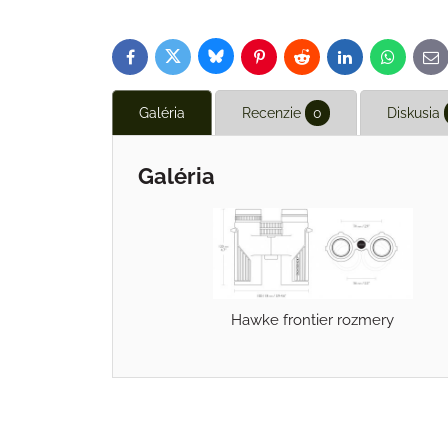
Bluesky
Twitter
Facebook
Pinterest
Reddit
LinkedIn
WhatsAp
E-
ma
Galéria
Recenzie
0
Diskusia
Galéria
Hawke frontier rozmery