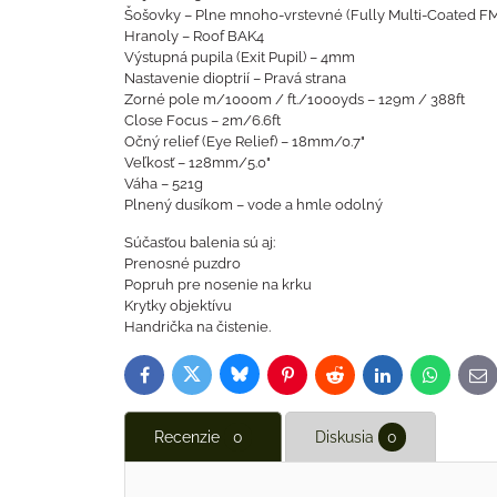
Šošovky – Plne mnoho-vrstevné (Fully Multi-Coated F
Hranoly – Roof BAK4
Výstupná pupila (Exit Pupil) – 4mm
Nastavenie dioptrií – Pravá strana
Zorné pole m/1000m / ft./1000yds – 129m / 388ft
Close Focus – 2m/6.6ft
Očný relief (Eye Relief) – 18mm/0.7"
Veľkosť – 128mm/5.0"
Váha – 521g
Plnený dusíkom – vode a hmle odolný
Súčasťou balenia sú aj:
Prenosné puzdro
Popruh pre nosenie na krku
Krytky objektívu
Handrička na čistenie.
Bluesky
Twitter
Facebook
Pinterest
Reddit
LinkedIn
WhatsAp
E-
ma
Recenzie
0
Diskusia
0