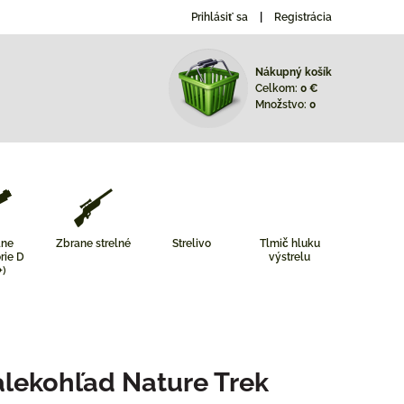
Prihlásiť sa
Registrácia
Nákupný košík
Celkom:
0 €
Množstvo:
0
ane
Zbrane strelné
Strelivo
Tlmič hluku
rie D
výstrelu
+)
ekohľad Nature Trek