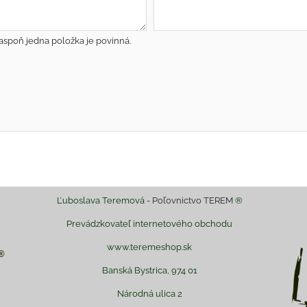
aspoň jedna položka je povinná.
Ľuboslava Teremová -
Poľovnictvo TEREM
®
Prevádzkovateľ internetového obchodu
www.teremeshop.sk
Banská Bystrica, 974 01
Národná ulica 2