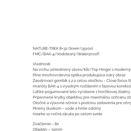
NATURE-TREK 8×32 Green (35100)
FMC/BAK-4/Vodotesný (Waterproof)
Vlastnosti:
Na vrchu umiestnený záves/kĺb (Top Hinge) s moderný
Plne mnohovrstevná optika produkujúca ostrý obraz
Zaostrovací gombík s 2.0 celou otočkou – Close focus (Bl
Hranoly BAK-4 s Vysokým rozlíšením s fázovou korekci
Ľahké pogumované telo vyrobené z horčíkovej zliatiny
Pripevnené krytky objektívu pre maximálnu ochranu ob
Otočné a výsuvné očnice s pozíciou zastavenia pre očný
Plnený dusíkom – vode a hmle odolný
Hawke 10 ročná záruka po celom svete
Zväčšenie – 8x
Objektív – 32mm