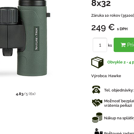
8x32
Záruka 10 rokov (35100
249 €
s DPH
Pri
ks
Obvykle 2 - 4 
Výrobca:
Hawke
Tel. objednávky
4.83
/
5
(
6
x)
Možnosť bezplat
vrátenia peňazí
Nákup na splátk
Poštovné zadarm