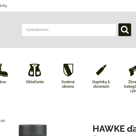
ánky
buv
Oblečenie
Osobná
Doplnky k
Zbr
obrana
zbraniam
kategó
(18
rek
HAWKE ďal