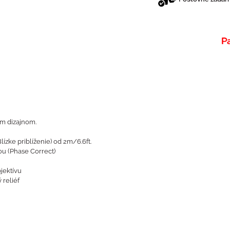
m dizajnom.
ízke priblíženie) od 2m/6.6ft.
ou (Phase Correct)
jektívu
 reliéf