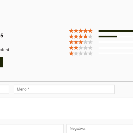
5
otení