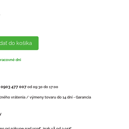
)
dať do košíka
pracovné dni
0903 477 007
:
od 09:30 do 17:00
ného vrátenia / výmeny tovaru do 14 dní - Garancia
y
o pri nákupe nad 150€, inak už od 3,95€