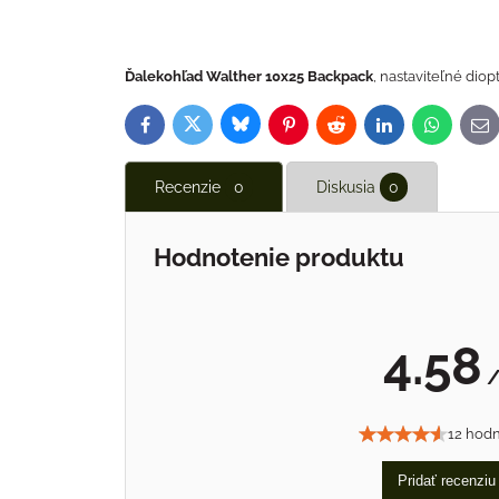
Ďalekohľad Walther 10x25 Backpack
, nastaviteľné diop
Bluesky
Twitter
Facebook
Pinterest
Reddit
LinkedIn
WhatsAp
E-
ma
Recenzie
0
Diskusia
0
Hodnotenie produktu
4.58
/
12 hodn
Pridať recenziu