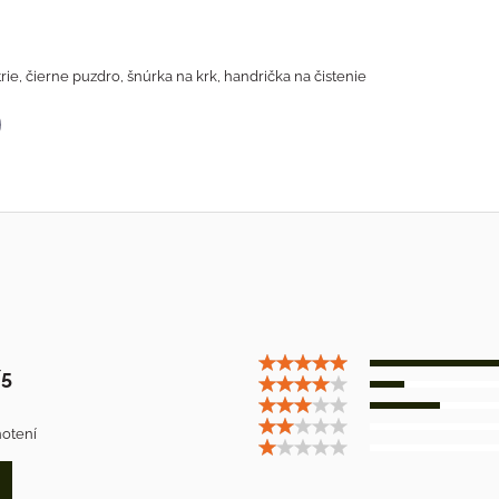
trie, čierne puzdro, šnúrka na krk, handrička na čistenie
p
il
5
otení