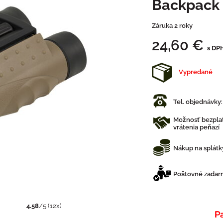
Backpack
Záruka 2 roky
24,60 €
s DP
Vypredané
Tel. objednávky
Možnosť bezplat
vrátenia peňazí
Nákup na splátk
Poštovné zadarm
4.58
/
5
(
12
x)