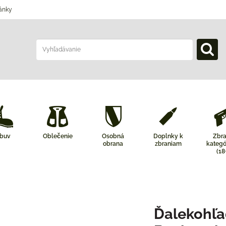
ánky
buv
Oblečenie
Osobná
Doplnky k
Zbr
obrana
zbraniam
kategó
(18
Ďalekohľa