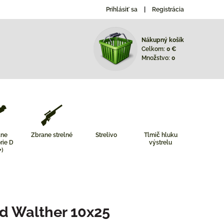
Prihlásiť sa
Registrácia
Nákupný košík
Celkom:
0 €
Množstvo:
0
ane
Zbrane strelné
Strelivo
Tlmič hluku
rie D
výstrelu
+)
d Walther 10x25