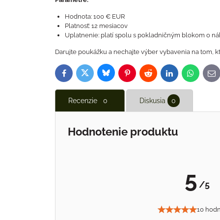
Hodnota: 100 € EUR
Platnosť: 12 mesiacov
Uplatnenie: platí spolu s pokladničným blokom o n
Darujte poukážku a nechajte výber vybavenia na tom, k
Bluesky
Twitter
Facebook
Pinterest
Reddit
LinkedIn
WhatsAp
E-
ma
Recenzie
0
Diskusia
0
Hodnotenie produktu
5
/5
10 hodn