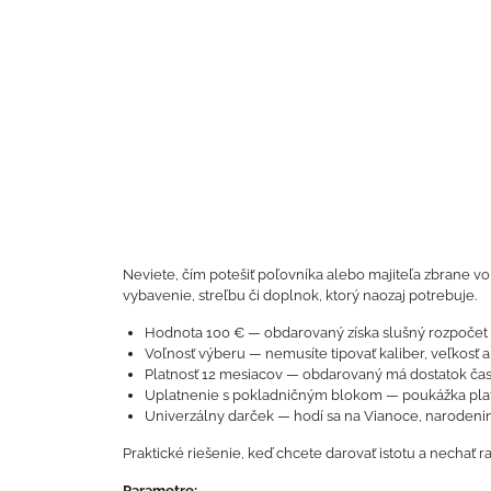
Neviete, čím potešiť poľovníka alebo majiteľa zbrane v
vybavenie, streľbu či doplnok, ktorý naozaj potrebuje.
Hodnota 100 € — obdarovaný získa slušný rozpočet n
Voľnosť výberu — nemusíte tipovať kaliber, veľkosť 
Platnosť 12 mesiacov — obdarovaný má dostatok času
Uplatnenie s pokladničným blokom — poukážka plat
Univerzálny darček — hodí sa na Vianoce, narodeniny 
Praktické riešenie, keď chcete darovať istotu a nechať
Parametre: