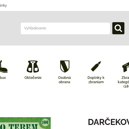
ánky
buv
Oblečenie
Osobná
Doplnky k
Zbr
obrana
zbraniam
kategó
(18
DARČEKO