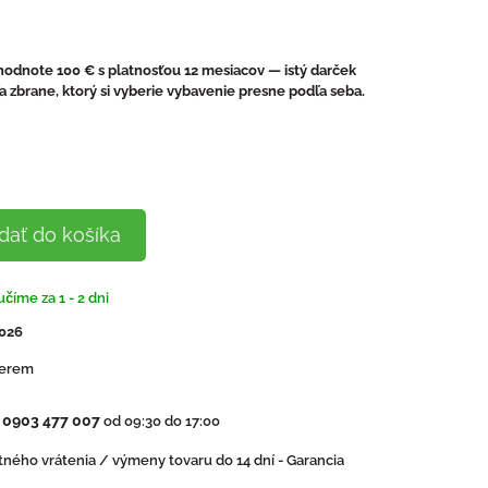
odnote 100 € s platnosťou 12 mesiacov — istý darček
ľa zbrane, ktorý si vyberie vybavenie presne podľa seba.
dať do košíka
číme za 1 - 2 dni
2026
Terem
0903 477 007
:
od 09:30 do 17:00
ného vrátenia / výmeny tovaru do 14 dní - Garancia