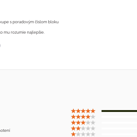
ákupe s poradovým číslom bloku
to mu rozumie najlepšie.
p
il
otení