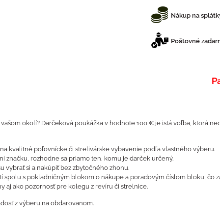
Nákup na splátk
Poštovné zadarm
o vašom okolí? Darčeková poukážka v hodnote 100 € je istá voľba, ktorá n
a kvalitné poľovnícke či strelivárske vybavenie podľa vlastného výberu.
ani značku, rozhodne sa priamo ten, komu je darček určený.
 vybrať si a nakúpiť bez zbytočného zhonu.
í spolu s pokladničným blokom o nákupe a poradovým číslom bloku, čo z
aj ako pozornosť pre kolegu z revíru či strelnice.
 radosť z výberu na obdarovanom.