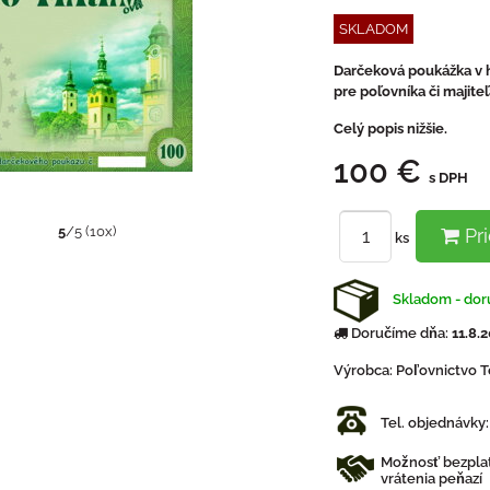
SKLADOM
Darčeková poukážka v h
pre poľovníka či majite
Celý popis nižšie.
100 €
s DPH
5
/
5
(
10
x)
Pri
ks
Skladom - doru
Doručíme dňa:
11.8.
Výrobca:
Poľovnictvo 
Tel. objednávky
Možnosť bezplat
vrátenia peňazí