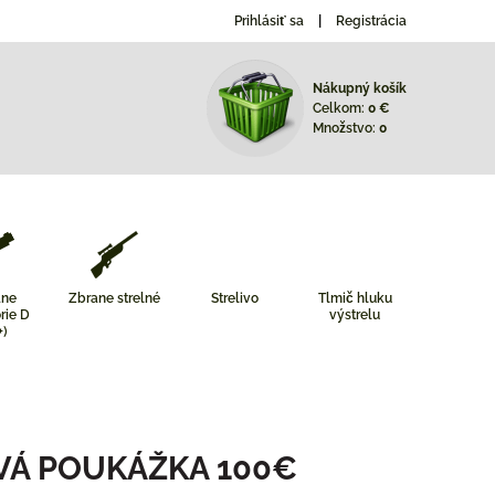
Prihlásiť sa
Registrácia
Nákupný košík
Celkom:
0 €
Množstvo:
0
ane
Zbrane strelné
Strelivo
Tlmič hluku
rie D
výstrelu
+)
VÁ POUKÁŽKA 100€