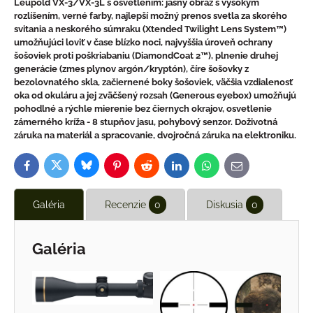
Leupold VX-3/VX-3L s osvetlením: jasný obraz s vysokým
rozlíšením, verné farby, najlepší možný prenos svetla za skorého
svitania a neskorého súmraku (Xtended Twilight Lens System™)
umožňujúci loviť v čase blízko noci, najvyššia úroveň ochrany
šošoviek proti poškriabaniu (DiamondCoat 2™), plnenie druhej
generácie (zmes plynov argón/kryptón), číre šošovky z
bezolovnatého skla, začiernené boky šošoviek, väčšia vzdialenosť
oka od okuláru a jej zväčšený rozsah (Generous eyebox) umožňujú
pohodlné a rýchle mierenie bez čiernych okrajov, osvetlenie
zámerného kríža - 8 stupňov jasu, pohybový senzor. Doživotná
záruka na materiál a spracovanie, dvojročná záruka na elektroniku.
Bluesky
Twitter
Facebook
Pinterest
Reddit
LinkedIn
WhatsApp
E-
mail
Galéria
Recenzie
0
Diskusia
0
Galéria