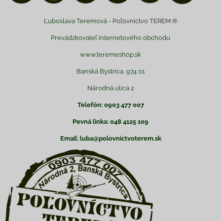
Ľuboslava Teremová -
Poľovnictvo TEREM
®
Prevádzkovateľ internetového obchodu
www.teremeshop.sk
Banská Bystrica, 974 01
Národná ulica 2
Telefón: 0903 477 007
Pevná linka: 048 4125 109
Email: luba@polovnictvoterem.sk