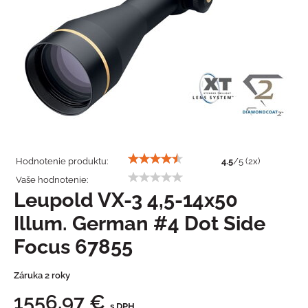
Hodnotenie produktu:
4.5
/
5
(
2
x)
Vaše hodnotenie:
Leupold VX-3 4,5-14x50
Illum. German #4 Dot Side
Focus 67855
Záruka 2 roky
1556,97 €
s DPH