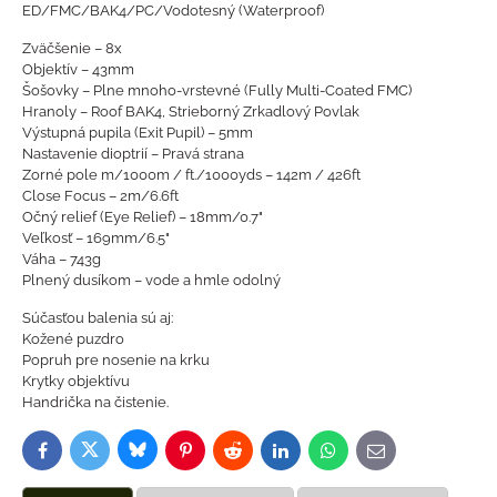
ED/FMC/BAK4/PC/Vodotesný (Waterproof)
Zväčšenie – 8x
Objektív – 43mm
Šošovky – Plne mnoho-vrstevné (Fully Multi-Coated FMC)
Hranoly – Roof BAK4, Strieborný Zrkadlový Povlak
Výstupná pupila (Exit Pupil) – 5mm
Nastavenie dioptrií – Pravá strana
Zorné pole m/1000m / ft./1000yds – 142m / 426ft
Close Focus – 2m/6.6ft
Očný relief (Eye Relief) – 18mm/0.7"
Veľkosť – 169mm/6.5"
Váha – 743g
Plnený dusíkom – vode a hmle odolný
Súčasťou balenia sú aj:
Kožené puzdro
Popruh pre nosenie na krku
Krytky objektívu
Handrička na čistenie.
Bluesky
Twitter
Facebook
Pinterest
Reddit
LinkedIn
WhatsApp
E-
mail