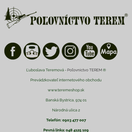
Ľuboslava Teremová -
Poľovnictvo TEREM
®
Prevádzkovateľ internetového obchodu
www.teremeshop.sk
Banská Bystrica, 974 01
Národná ulica 2
Telefón: 0903 477 007
Pevná linka: 048 4125 109