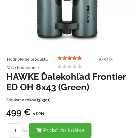
Hodnotenie produktu:
5
/
5
(
3
x)
Vaše hodnotenie:
HAWKE Ďalekohľad Frontier
ED OH 8x43 (Green)
Záruka 10 rokov (38301)
499 €
s DPH
Pridať do košíka
ks