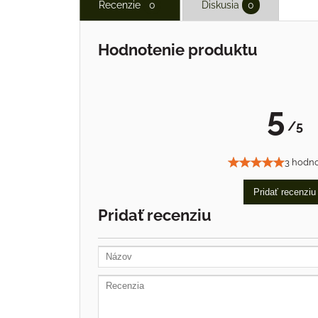
Recenzie
0
Diskusia
0
Hodnotenie produktu
5
/5
3 hodno
Pridať recenziu
Pridať recenziu