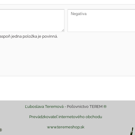
aspoň jedna položka je povinná.
Ľuboslava Teremová -
Poľovnictvo TEREM
®
Prevádzkovateľ internetového obchodu
www.teremeshop.sk