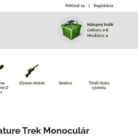
Prihlásiť sa
Registrácia
Nákupný košík
Celkom:
0 €
Množstvo:
0
ane
Zbrane strelné
Strelivo
Tlmič hluku
rie D
výstrelu
+)
ture Trek Monoculár