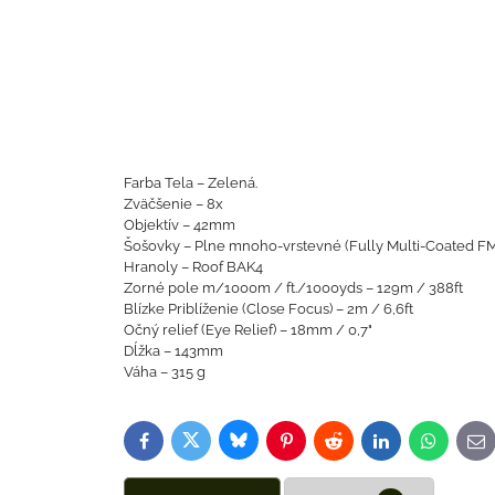
Farba Tela – Zelená.
Zväčšenie – 8x
Objektív – 42mm
Šošovky – Plne mnoho-vrstevné (Fully Multi-Coated FM
Hranoly – Roof BAK4
Zorné pole m/1000m / ft./1000yds – 129m / 388ft
Blízke Priblíženie (Close Focus) – 2m / 6,6ft
Očný relief (Eye Relief) – 18mm / 0,7"
Dĺžka – 143mm
Váha – 315 g
Bluesky
Twitter
Facebook
Pinterest
Reddit
LinkedIn
WhatsAp
E-
ma