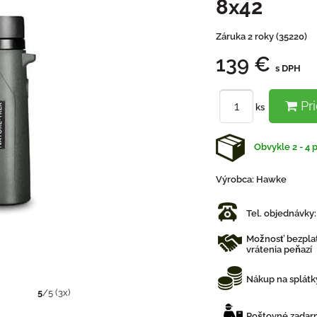
8x42
Záruka 2 roky (35220)
139 €
s DPH
Pri
ks
Obvykle 2 - 4 
Výrobca:
Hawke
Tel. objednávky
Možnosť bezplat
vrátenia peňazí
Nákup na splátk
5
/
5
(
3
x)
Poštovné zadarm