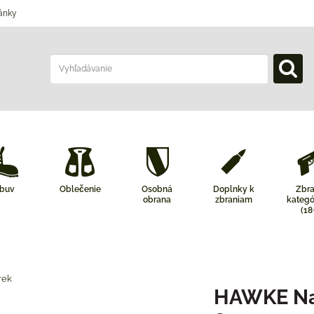
ánky
buv
Oblečenie
Osobná
Doplnky k
Zbr
obrana
zbraniam
kategó
(18
rek
HAWKE Na