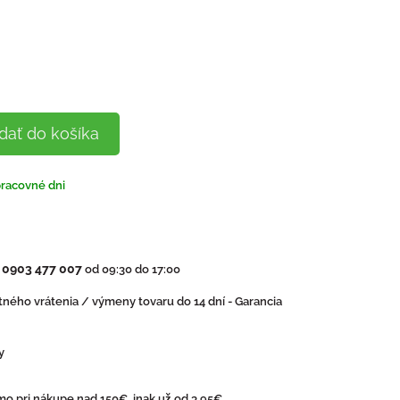
dať do košíka
pracovné dni
0903 477 007
:
od 09:30 do 17:00
ného vrátenia / výmeny tovaru do 14 dní - Garancia
y
o pri nákupe nad 150€, inak už od 3,95€