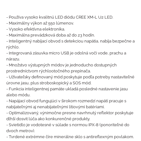
- Používa vysoko kvalitnú LED diódu CREE XM-L U2 LED.
- Maximálny výkon až 550 lúmenov.
- Vysoko efektívna elektronika.
- Maximálna prevádzková doba až do 23 hodín.
- Inteligentný nabíjací obvod s detekciou napätia, nabíja bezpečne a
rýchlo.
- Integrovaná zásuvka micro USB je odolná voči vode, prachu a
nárazu.
- Množstvo výstupných módov je jednoducho dostupných
prostredníctvom rýchlootočného prepínača.
- Užívateľsky definovaný mód poskytuje podľa potreby nastaviteľné
úrovne jasu, plus stroboskopický a SOS mód.
- Funkcia inteligentnej pamäte ukladá posledné nastavenie jasu
alebo módu.
- Napájací obvod fungujúci v širokom rozmedzí napätí pracuje s
nabíjateľnými aj nenabíjateľnými lítiovými batériami.
- Optimalizovaný, výnimočne presne navrhnutý reflektor poskytuje
dlhší dosvit lúča ako konkurenčné produkty.
- Svietidlo je vodotesné v súlade s normou IPX-8 (ponoriteľné do
dvoch metrov).
- Tvrdené extrémne číre minerálne sklo s antireflexným povlakom.