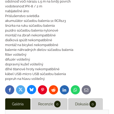
odolnosť voči nárazu 1,5 m na tvrdý povrch
vodotesnosť IPX-8 / 2 m
nabíjateľné áno
Príslušenstvo svietidla
akumulátor súčasťou balenia 1x RCR123
šnúrka na ruku súčasťou balenia
puzdro súčasťou balenia nylonové
montáž na zbraň nekompatibilné
diaľková spúšť nekompatibilné
montáž na bicykel nekompatibilné
balenie náhradných dielov súčasťou balenia
filter voliteľný
difuzér voliteľný
dopravný kužeľ voliteľný
dlhé titanové hroty nekompatibilné
kábel USB-micro USB súčasťou balenia
popruh na hlavu voliteľný
Bluesky
Twitter
Facebook
Pinterest
Reddit
LinkedIn
WhatsApp
E-
mail
Galéria
Recenzie
0
Diskusia
0