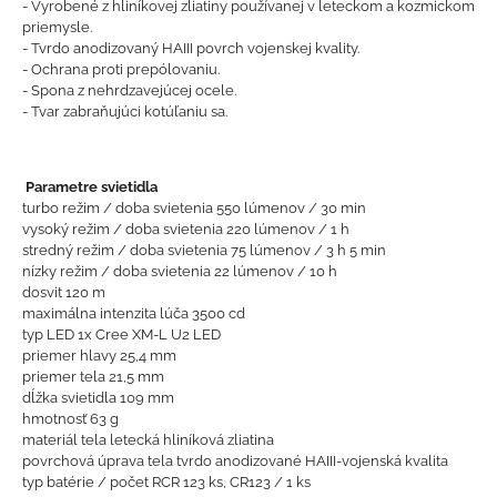
- Vyrobené z hliníkovej zliatiny používanej v leteckom a kozmickom
priemysle.
- Tvrdo anodizovaný HAIII povrch vojenskej kvality.
- Ochrana proti prepólovaniu.
- Spona z nehrdzavejúcej ocele.
- Tvar zabraňujúci kotúľaniu sa.
Parametre svietidla
turbo režim / doba svietenia 550 lúmenov / 30 min
vysoký režim / doba svietenia 220 lúmenov / 1 h
stredný režim / doba svietenia 75 lúmenov / 3 h 5 min
nízky režim / doba svietenia 22 lúmenov / 10 h
dosvit 120 m
maximálna intenzita lúča 3500 cd
typ LED 1x Cree XM-L U2 LED
priemer hlavy 25,4 mm
priemer tela 21,5 mm
dĺžka svietidla 109 mm
hmotnosť 63 g
materiál tela letecká hliníková zliatina
povrchová úprava tela tvrdo anodizované HAIII-vojenská kvalita
typ batérie / počet RCR 123 ks, CR123 / 1 ks