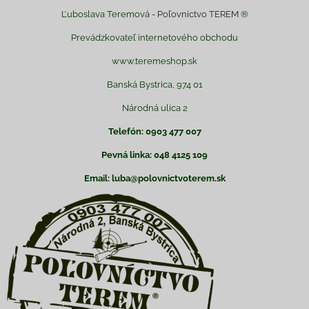
Ľuboslava Teremová -
Poľovnictvo TEREM
®
Prevádzkovateľ internetového obchodu
www.teremeshop.sk
Banská Bystrica, 974 01
Národná ulica 2
Telefón: 0903 477 007
Pevná linka: 048 4125 109
Email: luba@polovnictvoterem.sk