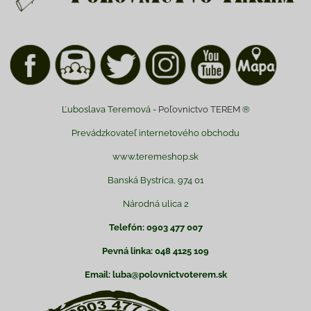
Ľuboslava Teremová -
Poľovnictvo TEREM
®
Prevádzkovateľ internetového obchodu
www.teremeshop.sk
Banská Bystrica, 974 01
Národná ulica 2
Telefón: 0903 477 007
Pevná linka: 048 4125 109
Email: luba@polovnictvoterem.sk