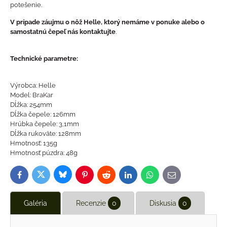
potešenie.
V prípade záujmu o nôž Helle, ktorý nemáme v ponuke alebo o
samostatnú čepeľ nás kontaktujte
.
Technické parametre:
Výrobca: Helle
Model: BraKar
Dĺžka: 254mm
Dĺžka čepele: 126mm
Hrúbka čepele: 3,1mm
Dĺžka rukoväte: 128mm
Hmotnosť: 135g
Hmotnosť púzdra: 48g
Bluesky
Twitter
Facebook
Pinterest
Reddit
LinkedIn
WhatsApp
E-
mail
Galéria
Recenzie
0
Diskusia
0