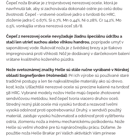
Čepeľ noža BraKar je z trojvrstvovej nerezovej ocele, ktorá je
navrhnutá tak, aby si zachovávala dokonalé ostrie po celú dobu
životnosti. Čepeľ - vrstvené oceľové jadro o tvrdosti 60 HRC,
zloženie jadra C 0,67%, Si 0,7%, Mn 0,44%, Ni 0,28%, Cr 14,2%, Mo
0,5%, vonkajšia vrstva nerezová oceľ 18/8.
Čepeľ z nerezovej ocele nevyžaduje žiadnu špeciálnu údržbu a
stačí len utrieť suchou alebo vlhkou handrou,
poprípade umyť v
saponátovej vode. Rukoväť noža je z švédskej brezy a je tlakovo
impregnovaná proti vlhkosti. Nôž je dodávaný v darčekovom balení
vrátane kvalitného koženého púzdra.
Nože svetoznámej značky Helle sú stále ručne vyrábané v Nórskej
oblasti Sognefjorden (Holmedal)
. Pri ich výrobe sú používané staré
tradičné postupy a len tie najkvalitnejšie materiály ako sú drevo,
kosť, koža. Ušľachtilé nerezové ocele sú precízne kalené na tvrdosť
58 HRC. Vybrané modely nožov Helle majú čepele zhotovené
sendvičovou metódou, keď čepeľ tvoria viacero druhov oceli.
Stredný rezný plát ocele má vysokú tvrdosť a rezavosť (veľmi
vysoká odolnosť proti opotrebovaniu). Druhý, v sendviči použitý
materiál, zaisťuje vysokú húževnatosť a odolnosť proti vyštŕbeniu
ostria, zlomeniu noža a inému mechanickému poškodeniu. Nože
Helle sú veľmi vhodné pre tú najnáročnejšiu prácu. Dúfame, že
použitie noža Helle BraKar pri Vašich aktivitách Vám prinese