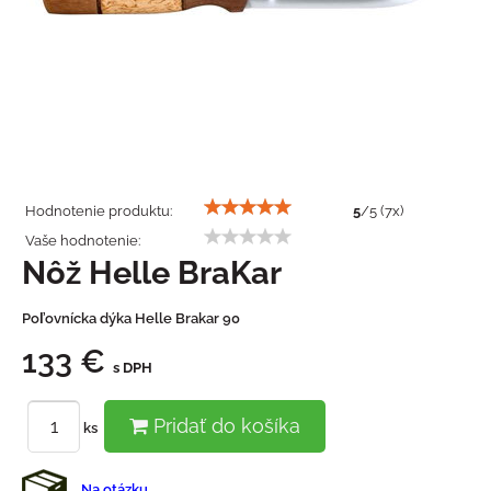
Hodnotenie produktu:
5
/
5
(
7
x)
Vaše hodnotenie:
Nôž Helle BraKar
Poľovnícka dýka Helle Brakar 90
133 €
s DPH
Pridať do košíka
ks
Na otázku