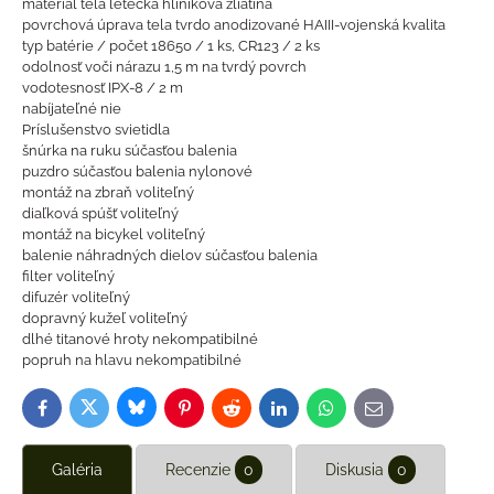
materiál tela letecká hliníková zliatina
povrchová úprava tela tvrdo anodizované HAIII-vojenská kvalita
typ batérie / počet 18650 / 1 ks, CR123 / 2 ks
odolnosť voči nárazu 1,5 m na tvrdý povrch
vodotesnosť IPX-8 / 2 m
nabíjateľné nie
Príslušenstvo svietidla
šnúrka na ruku súčasťou balenia
puzdro súčasťou balenia nylonové
montáž na zbraň voliteľný
diaľková spúšť voliteľný
montáž na bicykel voliteľný
balenie náhradných dielov súčasťou balenia
filter voliteľný
difuzér voliteľný
dopravný kužeľ voliteľný
dlhé titanové hroty nekompatibilné
popruh na hlavu nekompatibilné
Bluesky
Twitter
Facebook
Pinterest
Reddit
LinkedIn
WhatsApp
E-
mail
Galéria
Recenzie
0
Diskusia
0