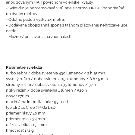
anodizovaným HAIII povrchom vojenskej kvality.
- Svietidlo je nepremokavé v súlade s normou IPX-8 (ponoriteľné
do dvoch metrov).
- Odolné pádu z výšky 1,5 metra.
- Dodávaná obojstranná spona z titánom plátovanej nehrdzavejúcej
ocele.
- Možnosť postavenia na zadnú časť.
Parametre svietidla
turbo režim / doba svietenia 430 lúmenov / 2 h 15 min
vysoký režim / doba svietenia 150 lúmenov / 8 h 15 min
stredný režim / doba svietenia 35 lúmenov / 37 h
nízky režim / doba svietenia 1 lúmen / 520 h
dosvit 278 m
maximálna intenzita lúča 19321 cd
typ LED 1x Cree XP-G2 LED
priemer hlavy 40 mm
priemer tela 25,4 mm
dĺžka svietidla 132 mm
hmotnosť 132 g