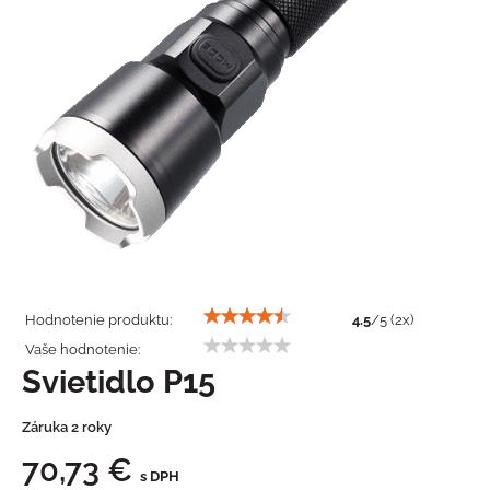
Hodnotenie produktu:
4.5
/
5
(
2
x)
Vaše hodnotenie:
Svietidlo P15
Záruka 2 roky
70,73 €
s DPH