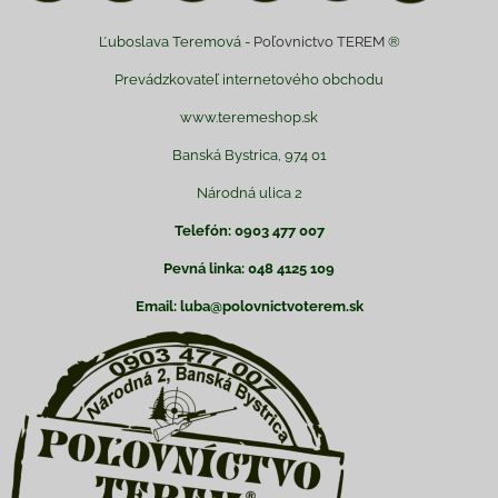
Ľuboslava Teremová -
Poľovnictvo TEREM
®
Prevádzkovateľ internetového obchodu
www.teremeshop.sk
Banská Bystrica, 974 01
Národná ulica 2
Telefón: 0903 477 007
Pevná linka: 048 4125 109
Email: luba@polovnictvoterem.sk