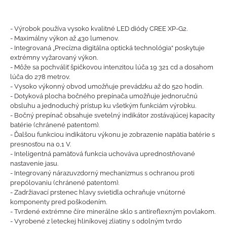
- Výrobok používa vysoko kvalitné LED diódy CREE XP-G2.
- Maximálny výkon až 430 lumenov.
- Integrovaná „Precízna digitálna optická technológia“ poskytuje
extrémny vyžarovaný výkon.
- Môže sa pochváliť špičkovou intenzitou lúča 19 321 cd a dosahom
lúča do 278 metrov.
- Vysoko výkonný obvod umožňuje prevádzku až do 520 hodín.
- Dotyková plocha bočného prepínača umožňuje jednoručnú
obsluhu a jednoduchý prístup ku všetkým funkciám výrobku.
- Bočný prepínač obsahuje svetelný indikátor zostávajúcej kapacity
batérie (chránené patentom).
- Ďalšou funkciou indikátoru výkonu je zobrazenie napätia batérie s
presnosťou na 0,1 V.
- Inteligentná pamäťová funkcia uchováva uprednostňované
nastavenie jasu.
- Integrovaný nárazuvzdorný mechanizmus s ochranou proti
prepólovaniu (chránené patentom).
- Zadržiavací prstenec hlavy svietidla ochraňuje vnútorné
komponenty pred poškodením.
- Tvrdené extrémne číre minerálne sklo s antireflexným povlakom.
- Vyrobené z leteckej hliníkovej zliatiny s odolným tvrdo