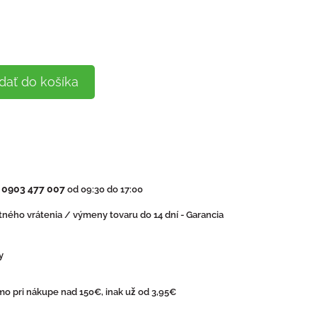
dať do košíka
0903 477 007
:
od 09:30 do 17:00
ného vrátenia / výmeny tovaru do 14 dní - Garancia
y
o pri nákupe nad 150€, inak už od 3,95€