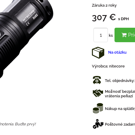
Záruka 2 roky
307 €
s DPH
Pri
ks
Na otázku
Výrobca:
nitecore
Tel. objednávky
Možnosť bezplat
vrátenia peňazí
Nákup na splátk
notenia. Buďte prvý!
Poštovné zadarm