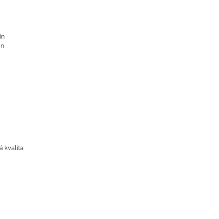
in
in
 kvalita