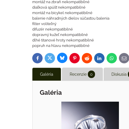
montáž na zbraň nekompatibilné
diaľková spúšť nekompatibilné
montáž na bicykel nekompatibilné
balenie náhradných dielov súčasťou balenia
filter voliteľný
difuzér nekompatibilné
dopravný kužeľ nekompatibilné
dlhé titanové hroty nekompatibilné
popruh na hlavu nekompatibilné
Bluesky
Twitter
Facebook
Pinterest
Reddit
LinkedIn
WhatsAp
E-
ma
Galéria
Recenzie
0
Diskusia
Galéria