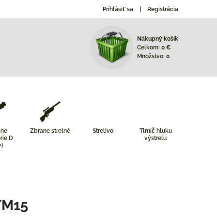
Prihlásiť sa
Registrácia
Nákupný košík
Celkom:
0 €
Množstvo:
0
ane
Zbrane strelné
Strelivo
Tlmič hluku
rie D
výstrelu
+)
 TM15