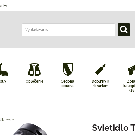
ánky
buv
Oblečenie
Osobná
Doplnky k
Zbr
obrana
zbraniam
kategó
(18
Nitecore
Svietidlo