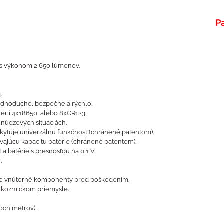
lo s výkonom 2 650 lúmenov.
.
 jednoducho, bezpečne a rýchlo.
térií 4x18650, alebo 8xCR123.
 núdzových situáciách.
skytuje univerzálnu funkčnosť (chránené patentom).
ávajúcu kapacitu batérie (chránené patentom).
a batérie s presnosťou na 0,1 V.
.
ňuje vnútorné komponenty pred poškodením.
 a kozmickom priemysle.
och metrov).