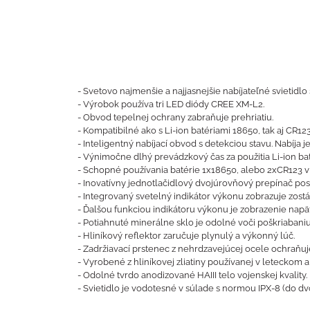
- Svetovo najmenšie a najjasnejšie nabíjateľné svietid
- Výrobok používa tri LED diódy CREE XM-L2.
- Obvod tepelnej ochrany zabraňuje prehriatiu.
- Kompatibilné ako s Li-ion batériami 18650, tak aj CR123
- Inteligentný nabíjací obvod s detekciou stavu. Nabíja
- Výnimočne dlhý prevádzkový čas za použitia Li-ion ba
- Schopné používania batérie 1x18650, alebo 2xCR123 v
- Inovatívny jednotlačidlový dvojúrovňový prepínač po
- Integrovaný svetelný indikátor výkonu zobrazuje zost
- Ďalšou funkciou indikátoru výkonu je zobrazenie napäti
- Potiahnuté minerálne sklo je odolné voči poškriabaniu
- Hliníkový reflektor zaručuje plynulý a výkonný lúč.
- Zadržiavací prstenec z nehrdzavejúcej ocele ochra
- Vyrobené z hliníkovej zliatiny používanej v leteckom
- Odolné tvrdo anodizované HAIII telo vojenskej kvality.
- Svietidlo je vodotesné v súlade s normou IPX-8 (do dv