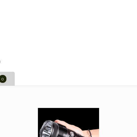
p
il
0