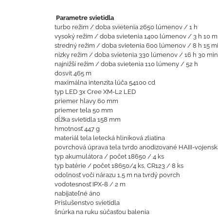
Parametre svietidla
turbo režim / doba svietenia 2650 lúmenov / 1 h
vysoký režim / doba svietenia 1400 lúmenov / 3 h 10 m
stredný režim / doba svietenia 600 lúmenov / 8 h 15 m
nízky režim / doba svietenia 330 lúmenov / 16 h 30 min
najnižší režim / doba svietenia 110 lúmeny / 52 h
dosvit 465 m
maximálna intenzita lúča 54100 cd
typ LED 3x Cree XM-L2 LED
priemer hlavy 60 mm
priemer tela 50 mm
dĺžka svietidla 158 mm
hmotnosť 447 g
materiál tela letecká hliníková zliatina
povrchová úprava tela tvrdo anodizované HAIII-vojenská
typ akumulátora / počet 18650 / 4 ks
typ batérie / počet 18650/4 ks, CR123 / 8 ks
odolnosť voči nárazu 1,5 m na tvrdý povrch
vodotesnosť IPX-8 / 2 m
nabíjateľné áno
Príslušenstvo svietidla
šnúrka na ruku súčasťou balenia