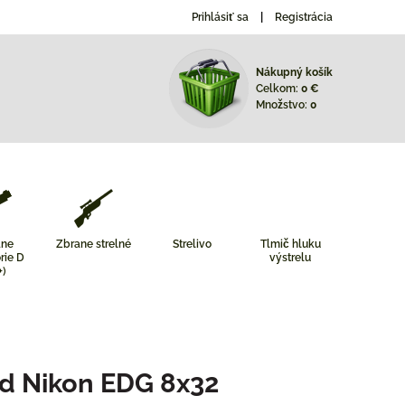
Prihlásiť sa
Registrácia
Nákupný košík
Celkom:
0 €
Množstvo:
0
ane
Zbrane strelné
Strelivo
Tlmič hluku
rie D
výstrelu
+)
d Nikon EDG 8x32