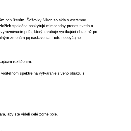
ým priblížením. Šošovky Nikon zo skla s extrémne
 zložiek spoločne poskytujú mimoriadny prenos svetla a
vyrovnávanie poľa, ktorý zaručuje vynikajúci obraz až po
selným zmenám jej nastavenia. Tieto neobyčajne
ajúcim rozlíšením.
 viditeľnom spektre na vytváranie živého obrazu s
a, aby ste videli celé zorné pole.