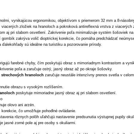
hranolmi, vynikajúcou ergonomikou, objektívom s priemerom 32 mm a 8-násobn
viacerých zložiek na hranoloch a pokroková antireflexná vrstva z viacerých
m aj pri slabom osvetlení. Zakrivenie poľa minimalizuje systém šošoviek na 
cí gombík zakrýva volič dioptrickej korekcie, čo pomáha predchádzať neúmy
ďalekohľady sú ideálne na turistiku a pozorovanie prírody.
rigujú farebné chyby, čím poskytujú obraz s mimoriadnym kontrastom a vynik
krivenie poľa a zaručuje ostrý, jasný obraz až po okraje šošovky.
a strechových hranoloch
zaručuje neustále intenzívny prenos svetla v celom
hnutie obrazu s vysokým rozlíšením.
ranoloch
poskytuje mimoriadne jasný obraz aj pri slabom osvetlení.
zo
huje olovo ani arzén.
 korekcie, čo umožňuje pohodlné ovládanie.
venia rôznych polôh uľahčujú nastavenie predsunutia výstupnej pupily okulár
 jasné zorné pole aj pre osoby s okuliarmi.