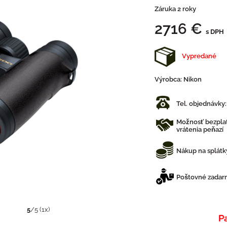
Záruka 2 roky
2716 €
s DPH
Vypredané
Výrobca:
Nikon
Tel. objednávky
Možnosť bezplat
vrátenia peňazí
Nákup na splátk
Poštovné zadarm
5
/
5
(
1
x)