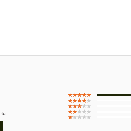
p
il
otení