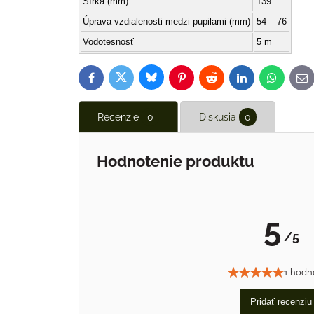
Šírka (mm)
139
Úprava vzdialenosti medzi pupilami (mm)
54 – 76
Vodotesnosť
5 m
Bluesky
Twitter
Facebook
Pinterest
Reddit
LinkedIn
WhatsAp
E-
ma
Recenzie
0
Diskusia
0
Hodnotenie produktu
5
/5
1 hodn
Pridať recenziu