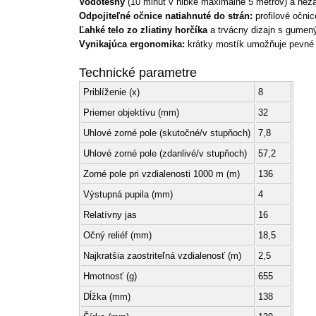
Vodotesný
(10 minút v hĺbke maximálne 5 metrov) a neza
Odpojiteľné očnice natiahnuté do strán:
profilové očnic
Ľahké telo zo zliatiny horčíka
a trvácny dizajn s gumen
Vynikajúca ergonomika:
krátky mostík umožňuje pevné u
Technické parametre
Priblíženie (x)
8
Priemer objektívu (mm)
32
Uhlové zorné pole (skutočné/v stupňoch)
7,8
Uhlové zorné pole (zdanlivé/v stupňoch)
57,2
Zorné pole pri vzdialenosti 1000 m (m)
136
Výstupná pupila (mm)
4
Relatívny jas
16
Očný reliéf (mm)
18,5
Najkratšia zaostriteľná vzdialenosť (m)
2,5
Hmotnosť (g)
655
Dĺžka (mm)
138