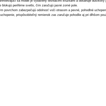
hmlievajúci sa model je vybavený tesniacimi krúžkami a obsahuje dusíkový 
e blokujú periférne svetlo, čím zaručujú jasné zorné pole.
ým povrchom zabezpečujú odolnosť voči otrasom a pevné, pohodlné uchopen
chopenie, prispôsobiteľný remienok zas zaručuje pohodlie aj pri dlhšom pou