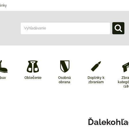
ánky
buv
Oblečenie
Osobná
Doplnky k
Zbr
obrana
zbraniam
kategó
(18
Ďalekohľa