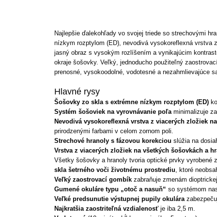
Najlepšie ďalekohľady vo svojej triede so strechovými 
nízkym rozptylom (ED), nevodivá vysokoreflexná vrstva z 
jasný obraz s vysokým rozlíšením a vynikajúcim kontrasto
okraje šošovky. Veľký, jednoducho použiteľný zaostrova
prenosné, vysokoodolné, vodotesné a nezahmlievajúce sa 
Hlavné rysy
Šošovky zo skla s extrémne nízkym rozptylom (ED)
ko
Systém šošoviek na vyrovnávanie poľa
minimalizuje za
Nevodivá vysokoreflexná vrstva z viacerých zložiek n
prirodzenými farbami v celom zornom poli.
Strechové hranoly s fázovou korekciou
slúžia na dosia
Vrstva z viacerých zložiek na všetkých šošovkách a h
Všetky šošovky a hranoly tvoria optické prvky vyrobené 
skla šetrného voči životnému prostrediu
, ktoré neobsa
Veľký zaostrovací gombík
zabraňuje zmenám dioptrickej
Gumené okuláre typu „otoč a nasuň“
so systémom nasta
Veľké predsunutie výstupnej pupily okulára
zabezpečuje
Najkratšia zaostriteľná vzdialenosť
je iba 2,5 m.