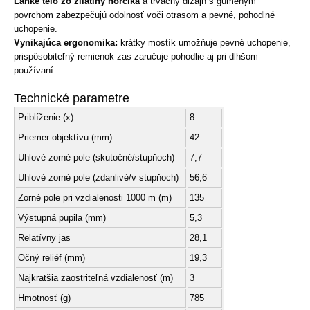
Ľahké telo zo zliatiny horčíka
a trvácny dizajn s gumeným
povrchom zabezpečujú odolnosť voči otrasom a pevné, pohodlné
uchopenie.
Vynikajúca ergonomika:
krátky mostík umožňuje pevné uchopenie,
prispôsobiteľný remienok zas zaručuje pohodlie aj pri dlhšom
používaní.
Technické parametre
Priblíženie (x)
8
Priemer objektívu (mm)
42
Uhlové zorné pole (skutočné/stupňoch)
7,7
Uhlové zorné pole (zdanlivé/v stupňoch)
56,6
Zorné pole pri vzdialenosti 1000 m (m)
135
Výstupná pupila (mm)
5,3
Relatívny jas
28,1
Očný reliéf (mm)
19,3
Najkratšia zaostriteľná vzdialenosť (m)
3
Hmotnosť (g)
785