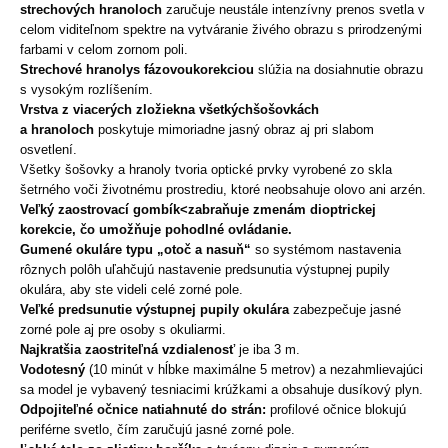
strechových hranoloch
zaručuje neustále intenzívny prenos svetla v
celom viditeľnom spektre na vytváranie živého obrazu s prirodzenými
farbami v celom zornom poli.
Strechové hranolys fázovoukorekciou
slúžia na dosiahnutie obrazu
s vysokým rozlíšením.
Vrstva z viacerých zložiekna všetkýchšošovkách
a hranoloch
poskytuje mimoriadne jasný obraz aj pri slabom
osvetlení.
Všetky šošovky a hranoly tvoria optické prvky vyrobené zo skla
šetrného voči životnému prostrediu, ktoré neobsahuje olovo ani arzén.
Veľký zaostrovací gombík<zabraňuje zmenám dioptrickej
korekcie, čo umožňuje pohodlné ovládanie.
Gumené okuláre typu „otoč a nasuň“
so systémom nastavenia
rôznych polôh uľahčujú nastavenie predsunutia výstupnej pupily
okulára, aby ste videli celé zorné pole.
Veľké predsunutie výstupnej pupily okulára
zabezpečuje jasné
zorné pole aj pre osoby s okuliarmi.
Najkratšia zaostriteľná vzdialenosť
je iba 3 m.
Vodotesný
(10 minút v hĺbke maximálne 5 metrov) a nezahmlievajúci
sa model je vybavený tesniacimi krúžkami a obsahuje dusíkový plyn.
Odpojiteľné očnice natiahnuté do strán:
profilové očnice blokujú
periférne svetlo, čím zaručujú jasné zorné pole.