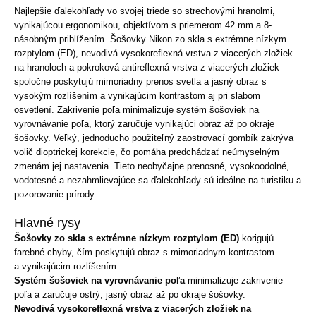
Najlepšie ďalekohľady vo svojej triede so strechovými hranolmi,
vynikajúcou ergonomikou, objektívom s priemerom 42 mm a 8-
násobným priblížením. Šošovky Nikon zo skla s extrémne nízkym
rozptylom (ED), nevodivá vysokoreflexná vrstva z viacerých zložiek
na hranoloch a pokroková antireflexná vrstva z viacerých zložiek
spoločne poskytujú mimoriadny prenos svetla a jasný obraz s
vysokým rozlíšením a vynikajúcim kontrastom aj pri slabom
osvetlení. Zakrivenie poľa minimalizuje systém šošoviek na
vyrovnávanie poľa, ktorý zaručuje vynikajúci obraz až po okraje
šošovky. Veľký, jednoducho použiteľný zaostrovací gombík zakrýva
volič dioptrickej korekcie, čo pomáha predchádzať neúmyselným
zmenám jej nastavenia. Tieto neobyčajne prenosné, vysokoodolné,
vodotesné a nezahmlievajúce sa ďalekohľady sú ideálne na turistiku a
pozorovanie prírody.
Hlavné rysy
Šošovky zo skla s extrémne nízkym rozptylom (ED)
korigujú
farebné chyby, čím poskytujú obraz s mimoriadnym kontrastom
a vynikajúcim rozlíšením.
Systém šošoviek na vyrovnávanie poľa
minimalizuje zakrivenie
poľa a zaručuje ostrý, jasný obraz až po okraje šošovky.
Nevodivá vysokoreflexná vrstva z viacerých zložiek na