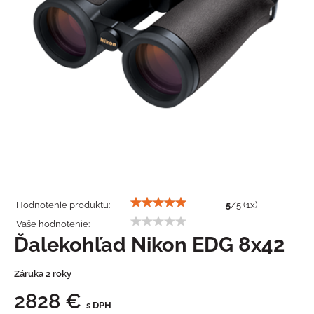
Hodnotenie produktu:
5
/
5
(
1
x)
Vaše hodnotenie:
Ďalekohľad Nikon EDG 8x42
Záruka 2 roky
2828 €
s DPH