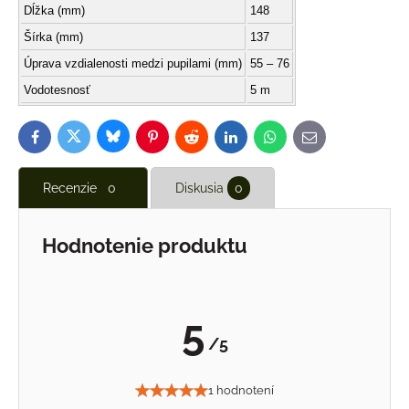
Dĺžka (mm)
148
Šírka (mm)
137
Úprava vzdialenosti medzi pupilami (mm)
55 – 76
Vodotesnosť
5 m
Bluesky
Twitter
Facebook
Pinterest
Reddit
LinkedIn
WhatsApp
E-
mail
Recenzie
0
Diskusia
0
Hodnotenie produktu
5
/5
1 hodnotení