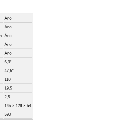
Áno
Áno
m
Áno
Áno
Áno
6,3°
47,5°
110
19,5
2,5
145 × 129 × 54
590
p
il