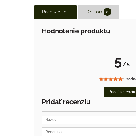
Recenzie
0
Diskusia
0
Hodnotenie produktu
5
/5
1 hodn
Pridať recenziu
Pridať recenziu