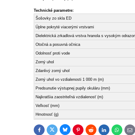
Technické parametre:
Šošovky zo skla ED
Úplne pokryté viacerými vrstvami
Dielektrická zrkadlová vrstva hranola s vysokým odrazo
Otočná a posuvná očnica
Odolnosť proti vode
Zorný uhol
Zdanlivý zorný uhol
Zorný uhol vo vzdialenosti 1 000 m (m)
Predsunutie výstupnej pupily okuláru (mm)
Najkratšia zaostriteľná vzdialenosť (m)
Veľkosť (mm)
Hmotnosť (g)
Bluesky
Twitter
Facebook
Pinterest
Reddit
LinkedIn
WhatsAp
E-
ma