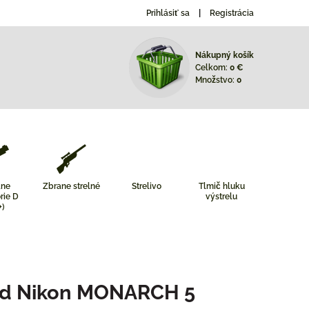
Prihlásiť sa
Registrácia
Nákupný košík
Celkom:
0 €
Množstvo:
0
ane
Zbrane strelné
Strelivo
Tlmič hluku
rie D
výstrelu
+)
ad Nikon MONARCH 5