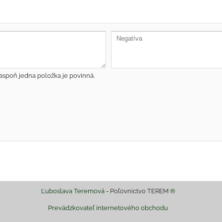
aspoň jedna položka je povinná.
Ľuboslava Teremová -
Poľovnictvo TEREM
®
Prevádzkovateľ internetového obchodu