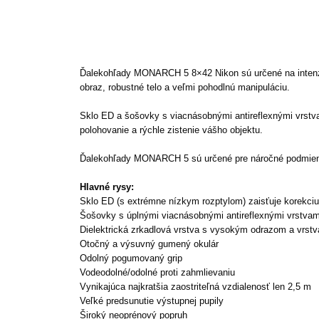
Ďalekohľady MONARCH 5 8×42 Nikon sú určené na intenzívne
obraz, robustné telo a veľmi pohodlnú manipuláciu.
Sklo ED a šošovky s viacnásobnými antireflexnými vrstva
polohovanie a rýchle zistenie vášho objektu.
Ďalekohľady MONARCH 5 sú určené pre náročné podmienky
Hlavné rysy:
Sklo ED (s extrémne nízkym rozptylom) zaisťuje korekciu
Šošovky s úplnými viacnásobnými antireflexnými vrstvami
Dielektrická zrkadlová vrstva s vysokým odrazom a vrstv
Otočný a výsuvný gumený okulár
Odolný pogumovaný grip
Vodeodolné/odolné proti zahmlievaniu
Vynikajúca najkratšia zaostriteľná vzdialenosť len 2,5 m
Veľké predsunutie výstupnej pupily
Široký neoprénový popruh