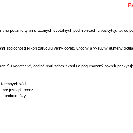
 použitie aj pri sťažených svetelných podmienkach a poskytujú to, čo pokroč
mi spoločnosti Nikon zaručujú verný obraz. Otočný a výsuvný gumený okulár 
. Sú vodotesné, odolné proti zahmlievaniu a pogumovaný povrch poskytuj
 farebných vád.
 pre jasnejší obraz
a korekcie fázy