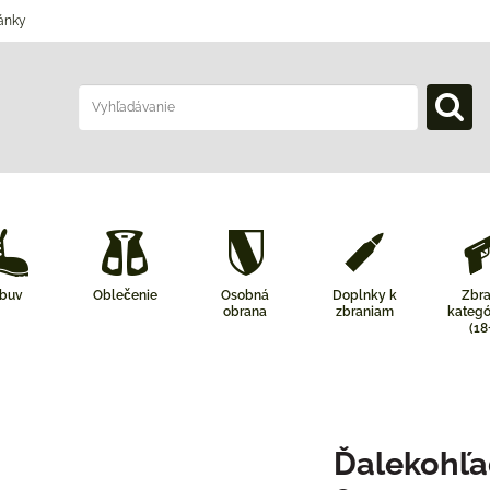
ánky
buv
Oblečenie
Osobná
Doplnky k
Zbr
obrana
zbraniam
kategó
(18
Ďalekohľ