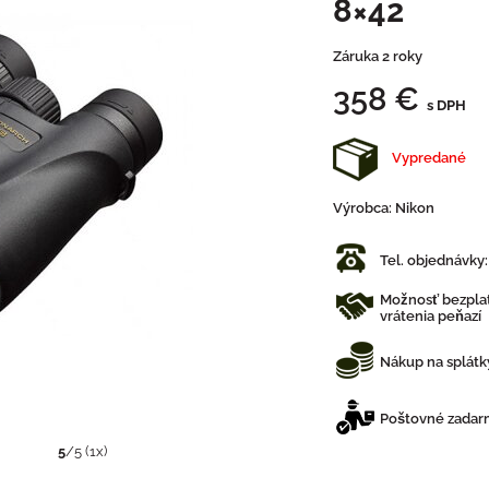
8×42
Záruka 2 roky
358 €
s DPH
Vypredané
Výrobca:
Nikon
Tel. objednávky
Možnosť bezplat
vrátenia peňazí
Nákup na splátk
Poštovné zadarm
5
/
5
(
1
x)