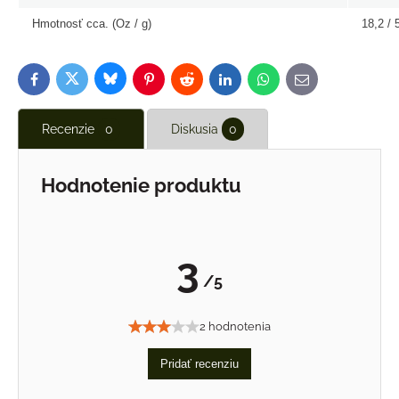
Hmotnosť cca.
(Oz / g)
18,2 / 
Bluesky
Twitter
Facebook
Pinterest
Reddit
LinkedIn
WhatsApp
E-
mail
Recenzie
0
Diskusia
0
Hodnotenie produktu
3
/5
2 hodnotenia
Pridať recenziu