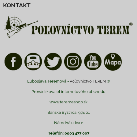
KONTAKT
Ľuboslava Teremová -
Poľovnictvo TEREM
®
Prevádzkovateľ internetového obchodu
www.teremeshop.sk
Banská Bystrica, 974 01
Národná ulica 2
Telefón: 0903 477 007