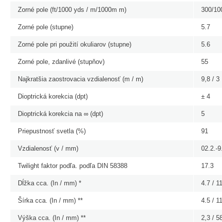
Zorné pole (ft/1000 yds / m/1000m m)
300/10
Zorné pole (stupne)
5.7
Zorné pole pri použití okuliarov (stupne)
5.6
Zorné pole, zdanlivé (stupňov)
55
Najkratšia zaostrovacia vzdialenosť (m / m)
9,8 / 3
Dioptrická korekcia (dpt)
± 4
Dioptrická korekcia na ∞ (dpt)
5
Priepustnosť svetla (%)
91
Vzdialenosť (v / mm)
02.2.-9
Twilight faktor podľa.
podľa DIN 58388
17.3
Dĺžka cca.
(In / mm) *
4.7 / 1
Šírka cca.
(In / mm) **
4.5 / 1
Výška cca.
(In / mm) **
2,3 / 5