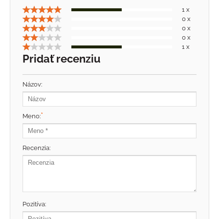
1 x
0 x
0 x
0 x
1 x
Pridať recenziu
Názov:
*
Meno:
Recenzia:
Pozitíva: