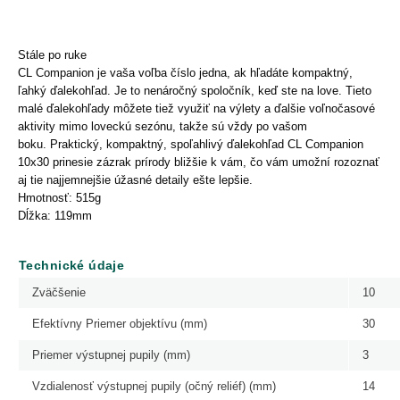
Stále po ruke
CL Companion je vaša voľba číslo jedna, ak hľadáte kompaktný,
ľahký ďalekohľad. Je to nenáročný spoločník, keď ste na love. Tieto
malé ďalekohľady môžete tiež využiť na výlety a ďalšie voľnočasové
aktivity mimo loveckú sezónu, takže sú vždy po vašom
boku. Praktický, kompaktný, spoľahlivý ďalekohľad CL Companion
10x30 prinesie zázrak prírody bližšie k vám, čo vám umožní rozoznať
aj tie najjemnejšie úžasné detaily ešte lepšie.
Hmotnosť: 515g
Dĺžka: 119mm
Technické údaje
Zväčšenie
10
Efektívny Priemer objektívu (mm)
30
Priemer výstupnej pupily (mm)
3
Vzdialenosť výstupnej pupily (očný reliéf) (mm)
14