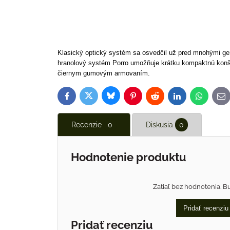
Klasický optický systém sa osvedčil už pred mnohými gen
hranolový systém Porro umožňuje krátku kompaktnú konšt
čiernym gumovým armovaním.
Bluesky
Twitter
Facebook
Pinterest
Reddit
LinkedIn
WhatsAp
E-
ma
Recenzie
0
Diskusia
0
Hodnotenie produktu
Zatiaľ bez hodnotenia. B
Pridať recenziu
Pridať recenziu