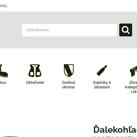
ánky
buv
Oblečenie
Osobná
Doplnky k
Zbr
obrana
zbraniam
kategó
(18
Ďalekohľ