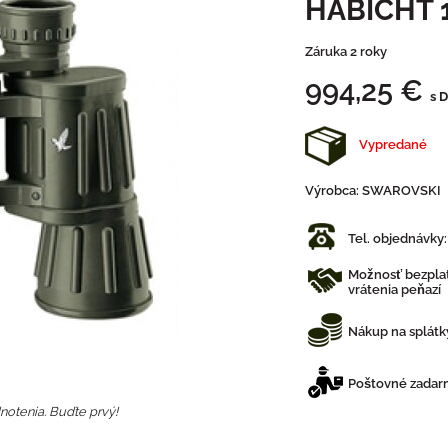
HABICHT 
Záruka 2 roky
994,25 €
s 
Vypredané
Výrobca:
SWAROVSKI
Tel. objednávky
Možnosť bezplat
vrátenia peňazí
Nákup na splátk
Poštovné zadarm
notenia. Buďte prvý!