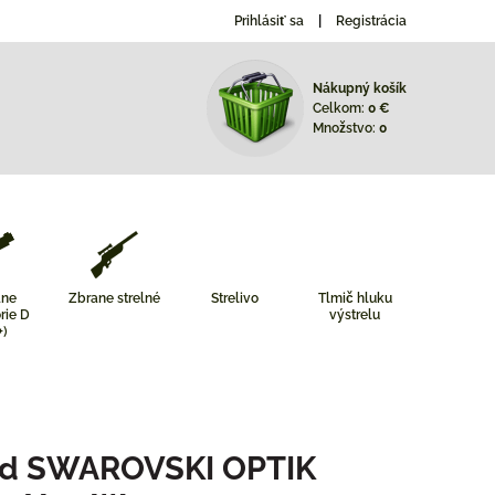
Prihlásiť sa
Registrácia
Nákupný košík
Celkom:
0 €
Množstvo:
0
ane
Zbrane strelné
Strelivo
Tlmič hluku
rie D
výstrelu
+)
ad SWAROVSKI OPTIK