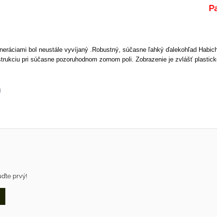
eráciami bol neustále vyvíjaný .Robustný, súčasne ľahký ďalekohľad Habicht
rukciu pri súčasne pozoruhodnom zornom poli. Zobrazenie je zvlášť plastick
p
il
uďte prvý!