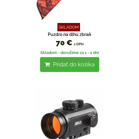
SKLADOM
Puzdro na dlhú zbraň
70 €
s DPH
Skladom - doručíme za 1 - 2 dni
Pridať do košíka