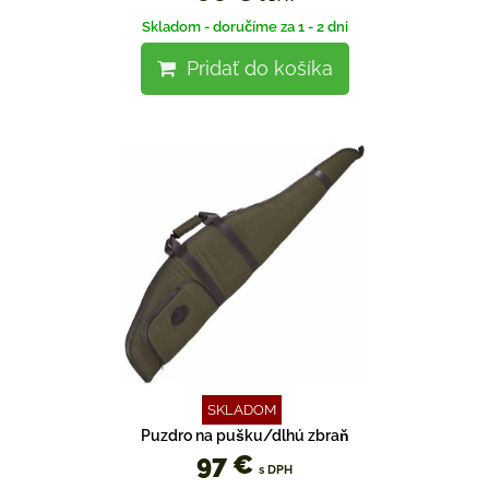
Skladom - doručíme za 1 - 2 dni
Pridať do košíka
SKLADOM
Puzdro na pušku/dlhú zbraň
97 €
s DPH