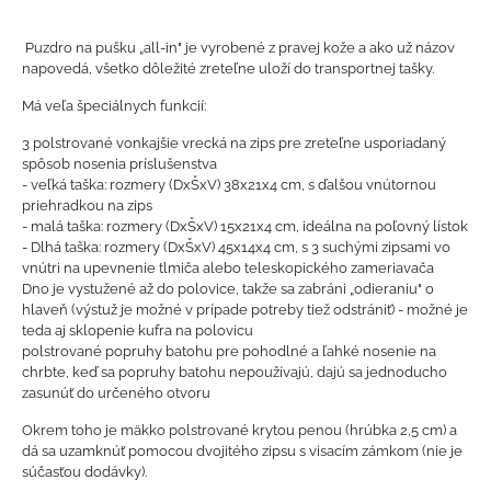
Puzdro na pušku „all-in" je vyrobené z pravej kože a ako už názov
napovedá, všetko dôležité zreteľne uloží do transportnej tašky.
Má veľa špeciálnych funkcií:
3 polstrované vonkajšie vrecká na zips pre zreteľne usporiadaný
spôsob nosenia príslušenstva
- veľká taška: rozmery (DxŠxV) 38x21x4 cm, s ďalšou vnútornou
priehradkou na zips
- malá taška: rozmery (DxŠxV) 15x21x4 cm, ideálna na poľovný lístok
- Dlhá taška: rozmery (DxŠxV) 45x14x4 cm, s 3 suchými zipsami vo
vnútri na upevnenie tlmiča alebo teleskopického zameriavača
Dno je vystužené až do polovice, takže sa zabráni „odieraniu" o
hlaveň (výstuž je možné v prípade potreby tiež odstrániť) - možné je
teda aj sklopenie kufra na polovicu
polstrované popruhy batohu pre pohodlné a ľahké nosenie na
chrbte, keď sa popruhy batohu nepoužívajú, dajú sa jednoducho
zasunúť do určeného otvoru
Okrem toho je mäkko polstrované krytou penou (hrúbka 2,5 cm) a
dá sa uzamknúť pomocou dvojitého zipsu s visacím zámkom (nie je
súčasťou dodávky).