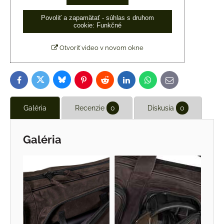
Povoliť a zapamätať - súhlas s druhom
cookie: Funkčné
Otvoriť video v novom okne
Bluesky
Twitter
Facebook
Pinterest
Reddit
LinkedIn
WhatsApp
E-
mail
Galéria
Recenzie
0
Diskusia
0
Galéria