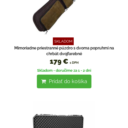
SKLADOM
Mimoriadne priestranné púzdro s dvoma popruhmi na
chrbát dvojfarebné
179 €
s DPH
Skladom - doručíme za 1 - 2 dni
Pridať do košíka