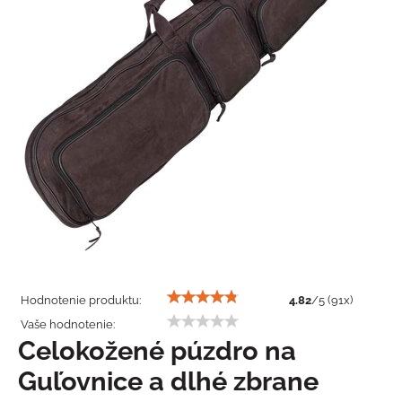
Hodnotenie produktu:
4.82
/
5
(
91
x)
Vaše hodnotenie:
Celokožené púzdro na
Guľovnice a dlhé zbrane