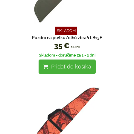
SKLADOM
Puzdro na pušku/dlhú zbraň LB13F
35 €
s DPH
Skladom - doručíme za 1 - 2 dni
Pridať do košíka