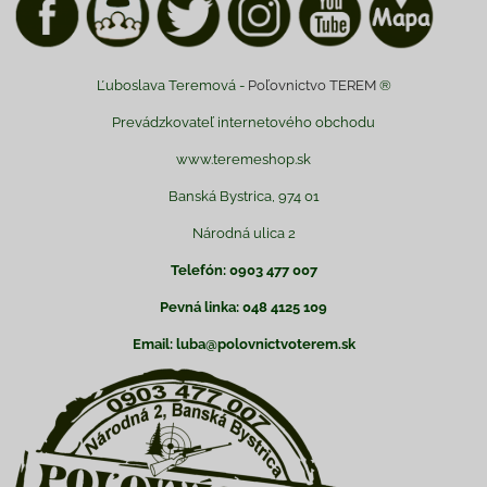
Ľuboslava Teremová -
Poľovnictvo TEREM
®
Prevádzkovateľ internetového obchodu
www.teremeshop.sk
Banská Bystrica, 974 01
Národná ulica 2
Telefón: 0903 477 007
Pevná linka: 048 4125 109
Email: luba@polovnictvoterem.sk