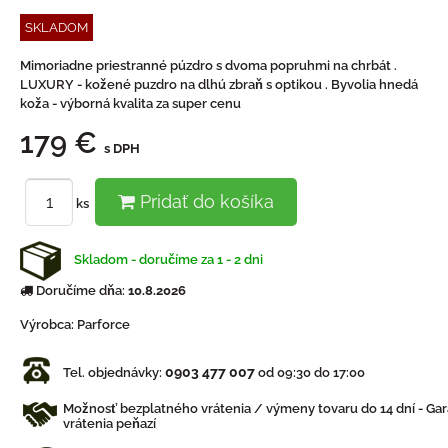
SKLADOM
Mimoriadne priestranné púzdro s dvoma popruhmi na chrbát .
LUXURY - kožené puzdro na dlhú zbraň s optikou . Byvolia hnedá
koža - výborná kvalita za super cenu
179 €
s DPH
Pridať do košíka
ks
Skladom - doručíme za 1 - 2 dni
Doručíme dňa:
10.8.2026
Výrobca:
Parforce
0903 477 007
Tel. objednávky:
od 09:30 do 17:00
Možnosť bezplatného vrátenia / výmeny tovaru do 14 dní - Gar
vrátenia peňazí