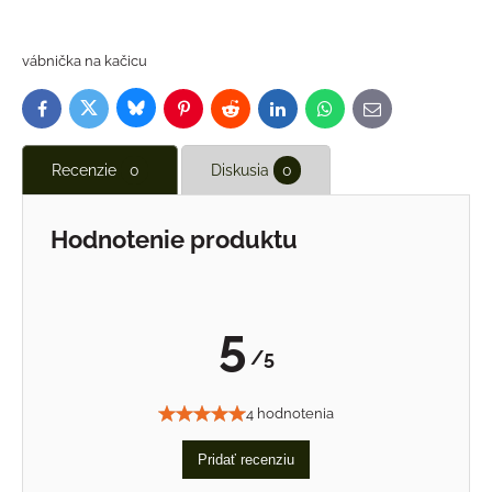
vábnička na kačicu
Bluesky
Twitter
Facebook
Pinterest
Reddit
LinkedIn
WhatsApp
E-
mail
Recenzie
0
Diskusia
0
Hodnotenie produktu
5
/5
4 hodnotenia
Pridať recenziu