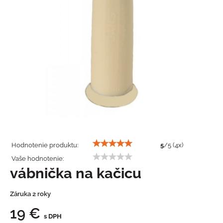
Hodnotenie produktu:
5
/
5
(
4
x)
Vaše hodnotenie:
vábnička na kačicu
Záruka 2 roky
19 €
s DPH