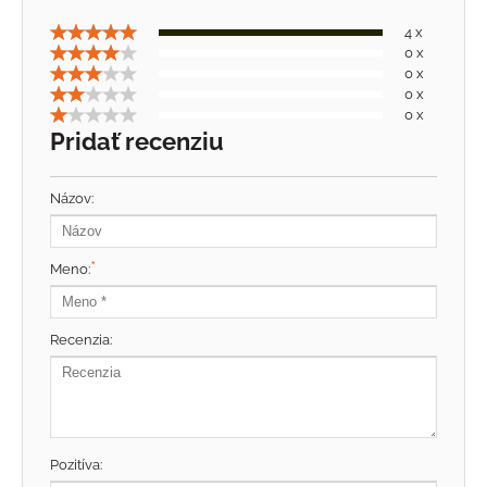
4 x
0 x
0 x
0 x
0 x
Pridať recenziu
Názov:
*
Meno:
Recenzia:
Pozitíva: