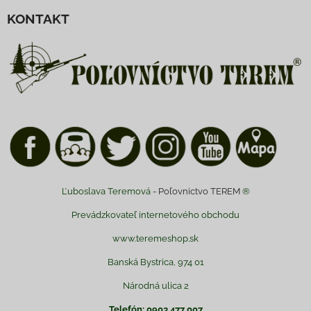
KONTAKT
Ľuboslava Teremová -
Poľovnictvo TEREM
®
Prevádzkovateľ internetového obchodu
www.teremeshop.sk
Banská Bystrica, 974 01
Národná ulica 2
Telefón: 0903 477 007