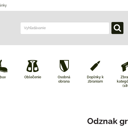
ánky
buv
Oblečenie
Osobná
Doplnky k
Zbr
obrana
zbraniam
kategó
(18
Odznak gr