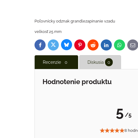
Poľovnícky odznak grandlezapinanie vzadu
velkosť 25 mm
Bluesky
Twitter
Facebook
Pinterest
Reddit
LinkedIn
WhatsAp
E-
ma
Recenzie
0
Diskusia
0
Hodnotenie produktu
5
/5
8 hodn