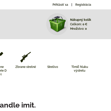
Prihlásiť sa
Registrácia
Nákupný košík
Celkom:
0 €
Množstvo:
0
ane
Zbrane strelné
Strelivo
Tlmič hluku
rie D
výstrelu
+)
andle imit.