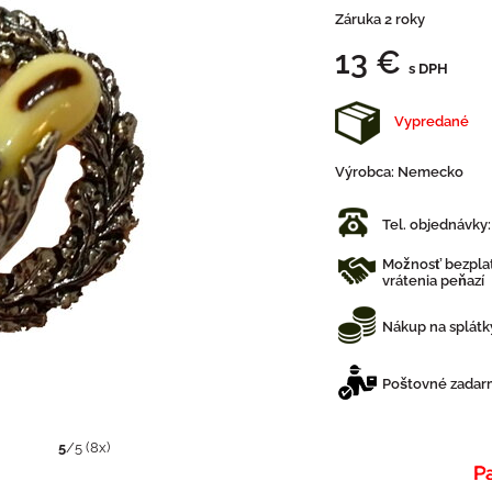
Záruka 2 roky
13 €
s DPH
Vypredané
Výrobca:
Nemecko
Tel. objednávky
Možnosť bezplat
vrátenia peňazí
Nákup na splátk
Poštovné zadarm
5
/
5
(
8
x)