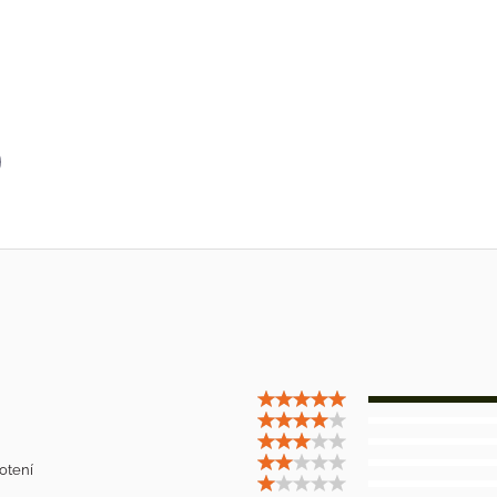
p
il
otení