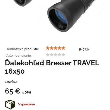
Hodnotenie produktu:
5
/
5
(
3
x)
Vaše hodnotenie:
Ďalekohľad Bresser TRAVEL
16x50
1251652
65 €
s DPH
Vypredané