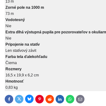
13 m
Zorné pole na 1000 m
73 m
Vodotesný
Nie
Extra dlhá výstupná pupila pre pozorovateľov s okuliar
Nie
Pripojenie na statív
Len statívový závit
Farba tela ďalekohľadu
Čierna
Rozmery
16,5 x 19,9 x 6,2 cm
Hmotnosť
0,83 kg
Bluesky
Twitter
Facebook
Pinterest
Reddit
LinkedIn
WhatsApp
E-
mail