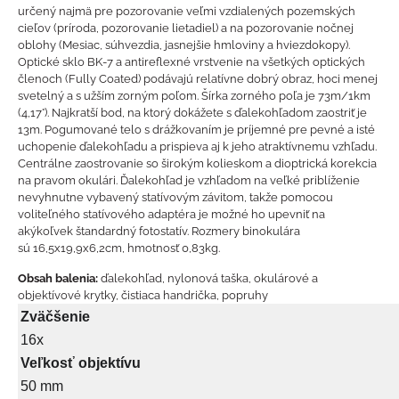
určený najmä pre pozorovanie veľmi vzdialených pozemských
cieľov (príroda, pozorovanie lietadiel) a na pozorovanie nočnej
oblohy (Mesiac, súhvezdia, jasnejšie hmloviny a hviezdokopy).
Optické sklo BK-7 a antireflexné vrstvenie na všetkých optických
členoch (Fully Coated) podávajú relatívne dobrý obraz, hoci menej
svetelný a s užším zorným poľom. Šírka zorného poľa je 73m/1km
(4,17°). Najkratší bod, na ktorý dokážete s ďalekohľadom zaostriť je
13m. Pogumované telo s drážkovaním je príjemné pre pevné a isté
uchopenie ďalekohľadu a prispieva aj k jeho atraktívnemu vzhľadu.
Centrálne zaostrovanie so širokým kolieskom a dioptrická korekcia
na pravom okulári. Ďalekohľad je vzhľadom na veľké priblíženie
nevyhnutne vybavený statívovým závitom, takže pomocou
voliteľného statívového adaptéra je možné ho upevniť na
akýkoľvek štandardný fotostatív. Rozmery binokulára
sú 16,5x19,9x6,2cm, hmotnosť 0,83kg.
Obsah balenia:
ďalekohľad, nylonová taška, okulárové a
objektívové krytky, čistiaca handrička, popruhy
Zväčšenie
16x
Veľkosť objektívu
50 mm