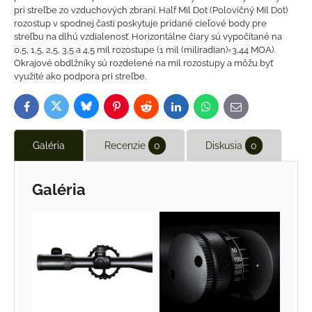
pri streľbe zo vzduchových zbraní. Half Mil Dot (Polovičný Mil Dot)
rozostup v spodnej časti poskytuje pridané cieľové body pre
streľbu na dlhú vzdialenosť. Horizontálne čiary sú vypočítané na
0,5, 1,5, 2,5, 3,5 a 4,5 mil rozostupe (1 mil (miliradian)=3,44 MOA).
Okrajové obdlžníky sú rozdelené na mil rozostupy a môžu byť
využité ako podpora pri streľbe.
Bluesky
Twitter
Facebook
Pinterest
Reddit
LinkedIn
WhatsApp
E-
mail
Galéria
Recenzie
0
Diskusia
0
Galéria