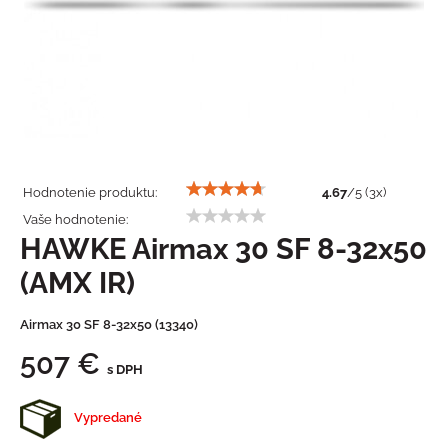
Hodnotenie produktu:
4.67
/
5
(
3
x)
Vaše hodnotenie:
HAWKE Airmax 30 SF 8-32x50
(AMX IR)
Airmax 30 SF 8-32x50 (13340)
507 €
s DPH
Vypredané