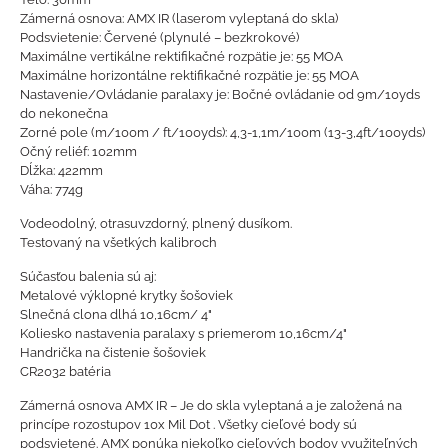
Zámerná osnova: AMX IR (laserom vyleptaná do skla)
Podsvietenie: Červené (plynulé – bezkrokové)
Maximálne vertikálne rektifikačné rozpätie je: 55 MOA
Maximálne horizontálne rektifikačné rozpätie je: 55 MOA
Nastavenie/Ovládanie paralaxy je: Bočné ovládanie od 9m/10yds
do nekonečna
Zorné pole (m/100m / ft/100yds): 4,3-1,1m/100m (13-3,4ft/100yds)
Očný reliéf: 102mm
Dĺžka: 422mm
Váha: 774g
Vodeodolný, otrasuvzdorný, plnený dusíkom.
Testovaný na všetkých kalibroch
Súčasťou balenia sú aj:
Metalové výklopné krytky šošoviek
Slnečná clona dlhá 10,16cm/ 4"
Koliesko nastavenia paralaxy s priemerom 10,16cm/4"
Handrička na čistenie šošoviek
CR2032 batéria
Zámerná osnova AMX IR – Je do skla vyleptaná a je založená na
princípe rozostupov 10x Mil Dot . Všetky cieľové body sú
podsvietené. AMX ponúka niekoľko cieľových bodov využiteľných