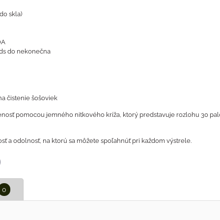
o skla)
OA
 yds do nekonečna
na čistenie šošoviek
ť pomocou jemného nitkového kríža, ktorý predstavuje rozlohu 30 palcov
ť a odolnosť, na ktorú sa môžete spoľahnúť pri každom výstrele.
p
il
0