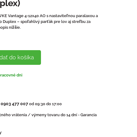
plex)
E Vantage 4-12x40 AO s nastaviteľnou paralaxou a
Duplex – spoľahlivý parťák pre lov aj streľbu za
pis nižšie.
dať do košíka
pracovné dni
0903 477 007
:
od 09:30 do 17:00
ného vrátenia / výmeny tovaru do 14 dní - Garancia
y