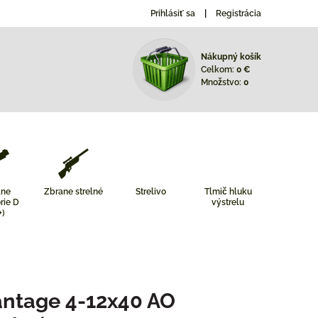
Prihlásiť sa
Registrácia
Nákupný košík
Celkom:
0 €
Množstvo:
0
ane
Zbrane strelné
Strelivo
Tlmič hluku
rie D
výstrelu
+)
ntage 4-12x40 AO