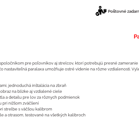
Poštovné zadarm
oločníkom pre poľovníkov aj strelcov, ktorí potrebujú presné zamerani
ľ čo nastaviteľná paralaxa umožňuje ostré videnie na rôzne vzdialenosti. 
mi, jednoduchá inštalácia na zbraň
braz na blízke aj vzdialené ciele
la a detailu pre lov za rôznych podmienok
 pri nižšom zväčšení
i strelbe s väčšou kalibrom
e a otrasom, testované na všetkých kalibroch