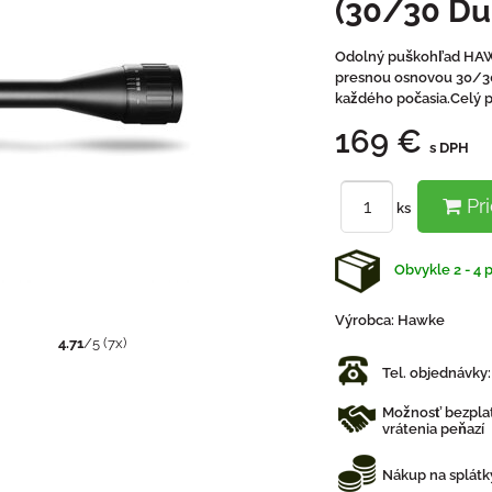
(30/30 Du
Odolný puškohľad HAWK
presnou osnovou 30/30 
každého počasia.Celý po
169 €
s DPH
Pri
ks
Obvykle 2 - 4 
Výrobca:
Hawke
4.71
/
5
(
7
x)
Tel. objednávky
Možnosť bezplat
vrátenia peňazí
Nákup na splátk