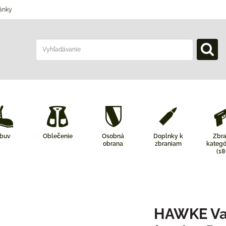
ánky
buv
Oblečenie
Osobná
Doplnky k
Zbr
obrana
zbraniam
kategó
(18
HAWKE Va