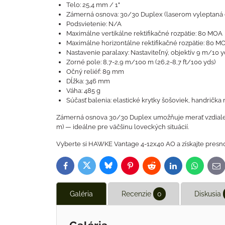
Telo: 25,4 mm / 1"
Zámerná osnova: 30/30 Duplex (laserom vyleptaná d
Podsvietenie: N/A
Maximálne vertikálne rektifikačné rozpätie: 80 MOA
Maximálne horizontálne rektifikačné rozpätie: 80 M
Nastavenie paralaxy: Nastaviteľný, objektív 9 m/10
Zorné pole: 8,7-2,9 m/100 m (26,2-8,7 ft/100 yds)
Očný reliéf: 89 mm
Dĺžka: 346 mm
Váha: 485 g
Súčasť balenia: elastické krytky šošoviek, handrička 
Zámerná osnova 30/30 Duplex umožňuje merať vzdialenos
m) — ideálne pre väčšinu loveckých situácií.
Vyberte si HAWKE Vantage 4-12x40 AO a získajte presnos
Bluesky
Twitter
Facebook
Pinterest
Reddit
LinkedIn
WhatsAp
E-
ma
Galéria
Recenzie
0
Diskusia