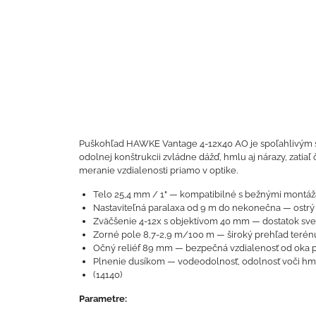
Puškohľad HAWKE Vantage 4-12x40 AO je spoľahlivým sp
odolnej konštrukcii zvládne dážď, hmlu aj nárazy, zatia
meranie vzdialenosti priamo v optike.
Telo 25,4 mm / 1" — kompatibilné s bežnými montáža
Nastaviteľná paralaxa od 9 m do nekonečna — ostrý o
Zväčšenie 4-12x s objektívom 40 mm — dostatok svet
Zorné pole 8,7-2,9 m/100 m — široký prehľad terénu
Očný reliéf 89 mm — bezpečná vzdialenosť od oka pr
Plnenie dusíkom — vodeodolnosť, odolnosť voči hml
(14140)
Parametre: