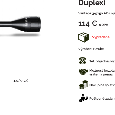
Duplex)
Vantage 3-9x50 AO (141
114 €
s DPH
Vypredané
Výrobca:
Hawke
Tel. objednávky
Možnosť bezplat
vrátenia peňazí
4.5
/
5
(
2
x)
Nákup na splátk
Poštovné zadarm