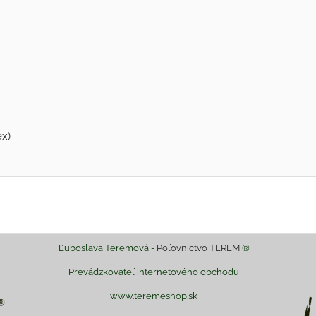
x)
Ľuboslava Teremová -
Poľovnictvo TEREM
®
Prevádzkovateľ internetového obchodu
www.teremeshop.sk