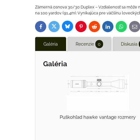
Zámerná osnova 30/30 Duplex – Vzdialenosť sa môže mer
na 100 yardov (91,4m). Vynikajúca pre väčšinu loveckých 
Bluesky
Twitter
Facebook
Pinterest
Reddit
LinkedIn
WhatsAp
E-
ma
Galéria
Recenzie
0
Diskusia
Galéria
Puškohľad hawke vantage rozmery