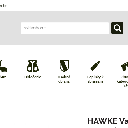
ánky
buv
Oblečenie
Osobná
Doplnky k
Zbr
obrana
zbraniam
kategó
(18
HAWKE Va