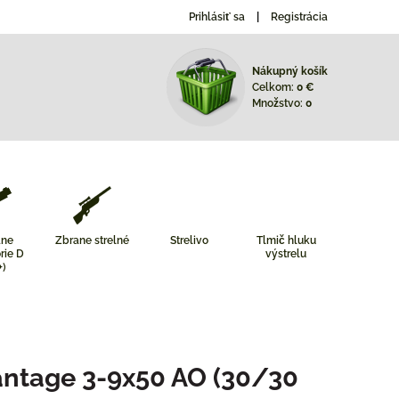
Prihlásiť sa
Registrácia
Nákupný košík
Celkom:
0 €
Množstvo:
0
ane
Zbrane strelné
Strelivo
Tlmič hluku
rie D
výstrelu
+)
ntage 3-9x50 AO (30/30