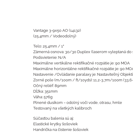
Vantage 3-9x50 AO (14132)
(25,4mm / Vodeodolný)
Telo: 25,4mm / 1"
Zámerná osnova: 30/30 Duplex (laserom vyleptaná do s
Podsvietenie: N/A
Maximálne vertikálne rektifikačné rozpätie je: 90 MOA
Maximálne horizontálne rektifikačné rozpätie je: 90 MO
Nastavenie /Ovládanie paralaxy je: Nastaviteľný Obje
Zorné pole (m/100m / ft/10yds): 11,2-3,7m/100m (33,6-
Očný reliéf: 89mm
Dĺžka: 351mm
Váha: 576g
Plnené dusíkom – odolný voči vode, otrasu, hmle
Testovaný na všetkých kalibroch
Súčasťou balenia sú aj:
Elastické krytky šošoviek
Handrička na čistenie šošoviek