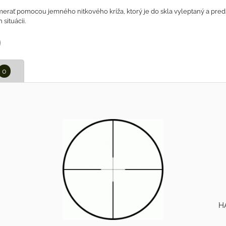
ať pomocou jemného nitkového kríža, ktorý je do skla vyleptaný a predsta
situácii.
p
il
0
H