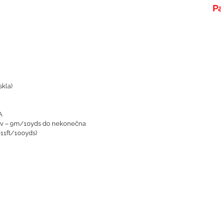
kla)
A
ktív – 9m/10yds do nekonečna
11ft/100yds)