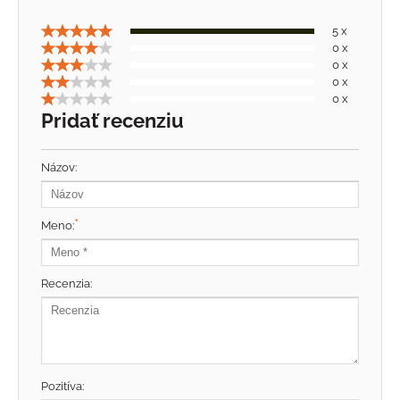
5 x
0 x
0 x
0 x
0 x
Pridať recenziu
Názov:
*
Meno:
Recenzia:
Pozitíva: