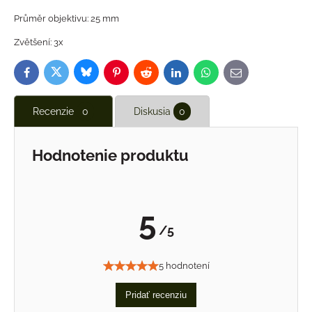
Průměr objektivu: 25 mm
Zvětšení: 3x
Bluesky
Twitter
Facebook
Pinterest
Reddit
LinkedIn
WhatsApp
E-
mail
Recenzie
0
Diskusia
0
Hodnotenie produktu
5
/5
5 hodnotení
Pridať recenziu