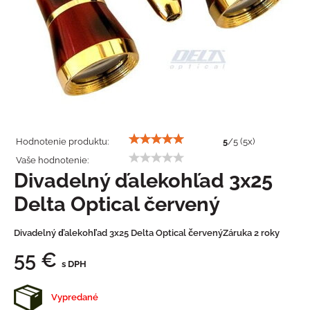
Hodnotenie produktu:
5
/
5
(
5
x)
Vaše hodnotenie:
Divadelný ďalekohľad 3x25
Delta Optical červený
Divadelný ďalekohľad 3x25 Delta Optical červenýZáruka 2 roky
55 €
s DPH
Vypredané