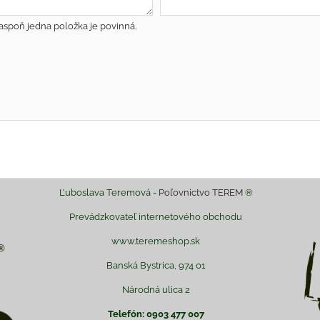
aspoň jedna položka je povinná.
Ľuboslava Teremová -
Poľovnictvo TEREM
®
Prevádzkovateľ internetového obchodu
www.teremeshop.sk
Banská Bystrica, 974 01
Národná ulica 2
Telefón: 0903 477 007