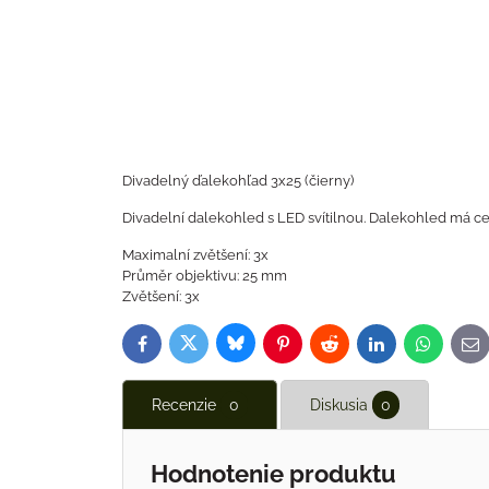
Divadelný ďalekohľad 3x25 (čierny)
Divadelní dalekohled s LED svítilnou. Dalekohled má cen
Maximalní zvětšení: 3x
Průměr objektivu: 25 mm
Zvětšení: 3x
Bluesky
Twitter
Facebook
Pinterest
Reddit
LinkedIn
WhatsAp
E-
ma
Recenzie
0
Diskusia
0
Hodnotenie produktu