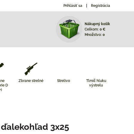
Prihlásiť sa
Registrácia
Nákupný košík
Celkom:
0 €
Množstvo:
0
ane
Zbrane strelné
Strelivo
Tlmič hluku
rie D
výstrelu
+)
 ďalekohľad 3x25