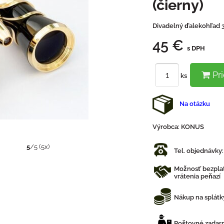
(čierny)
Divadelný ďalekohľad 3
45 €
s DPH
Pri
ks
Na otázku
Výrobca:
KONUS
5
/
5
(
5
x)
Tel. objednávky
Možnosť bezplat
vrátenia peňazí
Nákup na splátk
Poštovné zadarm