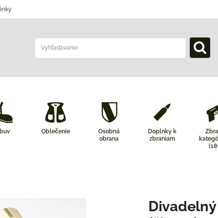
ánky
buv
Oblečenie
Osobná
Doplnky k
Zbr
obrana
zbraniam
kategó
(18
Divadelný