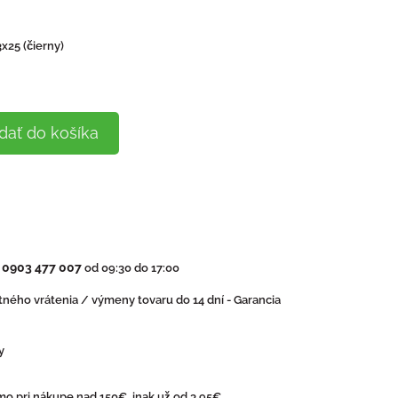
x25 (čierny)
dať do košíka
0903 477 007
:
od 09:30 do 17:00
ného vrátenia / výmeny tovaru do 14 dní - Garancia
y
o pri nákupe nad 150€, inak už od 3,95€