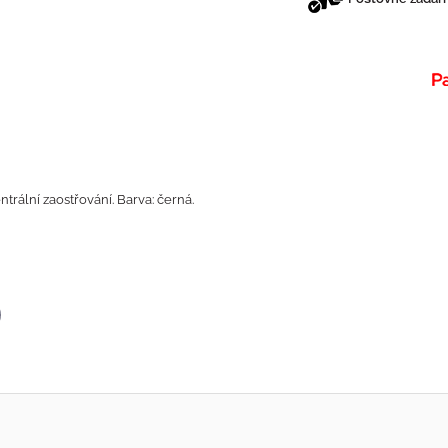
trální zaostřování. Barva: černá.
p
il