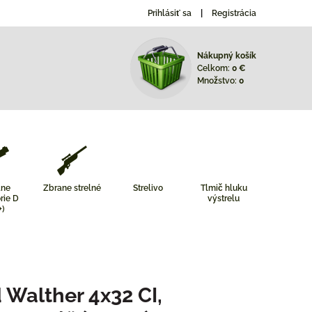
Prihlásiť sa
Registrácia
Nákupný košík
Celkom:
0 €
Množstvo:
0
ane
Zbrane strelné
Strelivo
Tlmič hluku
rie D
výstrelu
+)
 Walther 4x32 CI,