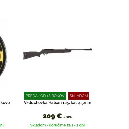
PREDAJ OD 18 ROKOV
SKLADOM
vkové
Vzduchovka Hatsan 125, kal. 4,5mm
209 €
s DPH
ni
Skladom - doručíme za 1 - 2 dni