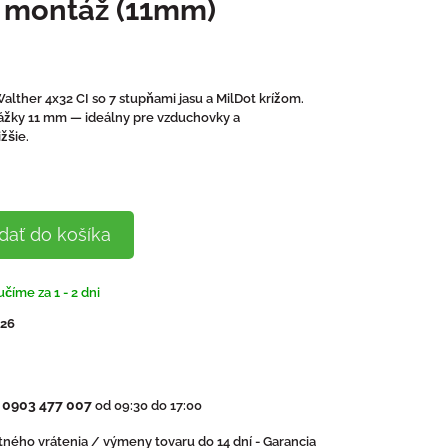
, montáž (11mm)
lther 4x32 CI so 7 stupňami jasu a MilDot krížom.
ážky 11 mm — ideálny pre vzduchovky a
žšie.
dať do košíka
číme za 1 - 2 dni
026
0903 477 007
:
od 09:30 do 17:00
ného vrátenia / výmeny tovaru do 14 dní - Garancia