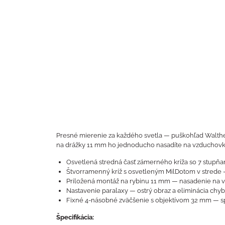
Presné mierenie za každého svetla — puškohľad Walthe
na drážky 11 mm ho jednoducho nasadíte na vzduchovku
Osvetlená stredná časť zámerného kríža so 7 stupňami
Štvorramenný kríž s osvetleným MilDotom v strede —
Priložená montáž na rybinu 11 mm — nasadenie na 
Nastavenie paralaxy — ostrý obraz a eliminácia chy
Fixné 4-násobné zväčšenie s objektívom 32 mm — spoľ
Špecifikácia: