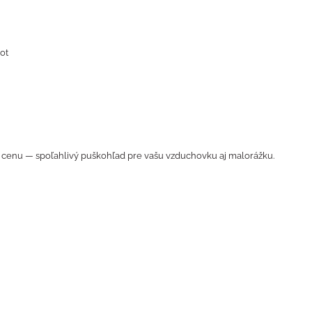
ot
cenu — spoľahlivý puškohľad pre vašu vzduchovku aj malorážku.