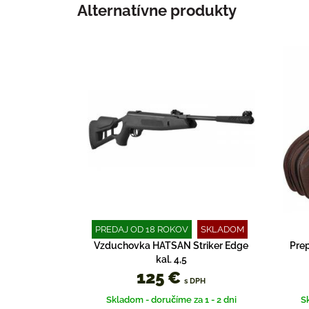
Alternatívne produkty
PREDAJ OD 18 ROKOV
SKLADOM
Vzduchovka HATSAN Striker Edge
Prep
kal. 4,5
125 €
s DPH
Skladom - doručíme za 1 - 2 dni
S