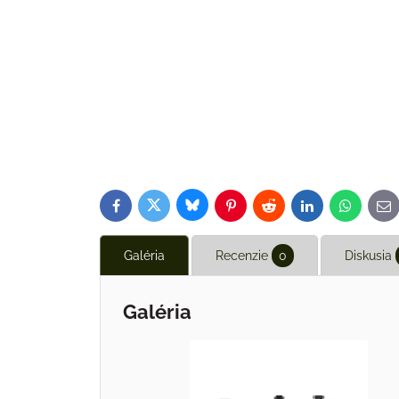
Bluesky
Twitter
Facebook
Pinterest
Reddit
LinkedIn
WhatsAp
E-
ma
Galéria
Recenzie
0
Diskusia
Galéria