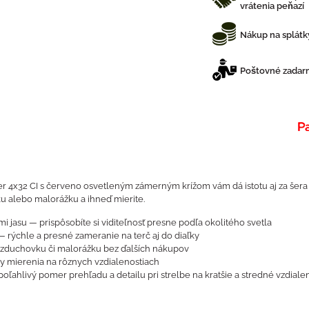
vrátenia peňazí
Nákup na splátk
Poštovné zadarm
r 4x32 CI s červeno osvetleným zámerným krížom vám dá istotu aj za šera
 alebo malorážku a ihneď mierite.
 jasu — prispôsobíte si viditeľnosť presne podľa okolitého svetla
 rýchle a presné zameranie na terč aj do diaľky
vzduchovku či malorážku bez ďalších nákupov
by mierenia na rôznych vzdialenostiach
ahlivý pomer prehľadu a detailu pri strelbe na kratšie a stredné vzdialen