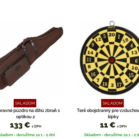
SKLADOM
SKLADOM
ravné púzdro na dlhú zbraň s
Terč obojstranný pre vzducho
optikou 2
šípky
133 €
11 €
s DPH
s DPH
kladom - doručíme za 1 - 2 dni
Skladom - doručíme za 1 - 2 d