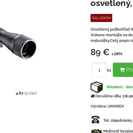
osvetlený
SKLADOM
Osvetlený puškohľad Wa
Vrátane montáže na dr
malorážky.Celý popis ni
89 €
s DPH
Pri
ks
Skladom - doru
4.67
/
5
(
21
x)
Doručíme dňa:
7.8.2
Výrobca:
UMAREX
Tel. objednávky
Možnosť bezplat