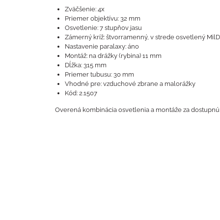
Zväčšenie: 4x
Priemer objektívu: 32 mm
Osvetlenie: 7 stupňov jasu
Zámerný kríž: štvorramenný, v strede osvetlený MilD
Nastavenie paralaxy: áno
Montáž: na drážky (rybina) 11 mm
Dĺžka: 315 mm
Priemer tubusu: 30 mm
Vhodné pre: vzduchové zbrane a malorážky
Kód: 2.1507
Overená kombinácia osvetlenia a montáže za dostupnú 