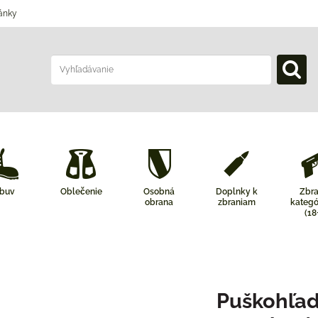
ánky
buv
Oblečenie
Osobná
Doplnky k
Zbr
obrana
zbraniam
kategó
(18
Puškohľad