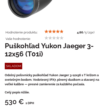
Hodnotenie produktu:
4.86
/
5
(
29
x)
Vaše hodnotenie:
Puškohľad Yukon Jaeger 3-
12x56 (T01i)
SKLADOM
Odolný poľovnícky puškohľad Yukon Jaeger 3-12x56 s T krížom a
svetelným bodom. Vodotesný IPX7, plnený dusíkom a stavaný na
veľké kalibre — presné zamierenie za každého počasia.
Celý popis nižšie.
530 €
s DPH