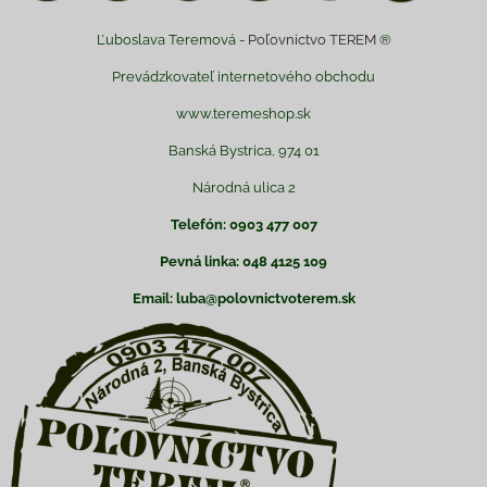
Ľuboslava Teremová -
Poľovnictvo TEREM
®
Prevádzkovateľ internetového obchodu
www.teremeshop.sk
Banská Bystrica, 974 01
Národná ulica 2
Telefón: 0903 477 007
Pevná linka: 048 4125 109
Email: luba@polovnictvoterem.sk