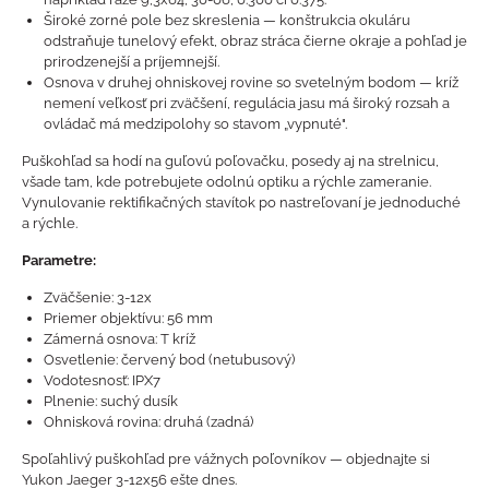
Široké zorné pole bez skreslenia — konštrukcia okuláru
odstraňuje tunelový efekt, obraz stráca čierne okraje a pohľad je
prirodzenejší a príjemnejší.
Osnova v druhej ohniskovej rovine so svetelným bodom — kríž
nemení veľkosť pri zväčšení, regulácia jasu má široký rozsah a
ovládač má medzipolohy so stavom „vypnuté".
Puškohľad sa hodí na guľovú poľovačku, posedy aj na strelnicu,
všade tam, kde potrebujete odolnú optiku a rýchle zameranie.
Vynulovanie rektifikačných stavítok po nastreľovaní je jednoduché
a rýchle.
Parametre:
Zväčšenie: 3-12x
Priemer objektívu: 56 mm
Zámerná osnova: T kríž
Osvetlenie: červený bod (netubusový)
Vodotesnosť: IPX7
Plnenie: suchý dusík
Ohnisková rovina: druhá (zadná)
Spoľahlivý puškohľad pre vážnych poľovníkov — objednajte si
Yukon Jaeger 3-12x56 ešte dnes.