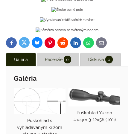
Bluesky
Twitter
Facebook
Pinterest
Reddit
LinkedIn
WhatsApp
E-
mail
Galéria
Recenzie
0
Diskusia
0
Galéria
Puškohľad Yukon
Jaeger 3-12x56 (T01i)
Puškohľad s
vyhľadávaným krížom