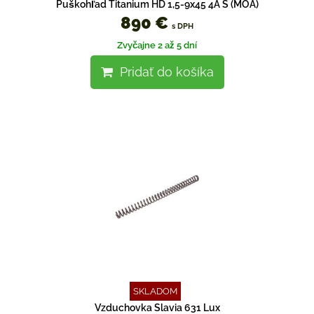
Puškohľad Titanium HD 1,5-9x45 4A S (MOA)
890 €
s DPH
Zvyčajne 2 až 5 dní
Pridať do košíka
SKLADOM
Vzduchovka Slavia 631 Lux