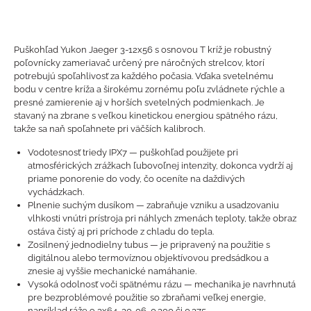
Puškohľad Yukon Jaeger 3-12x56 s osnovou T kríž je robustný
poľovnícky zameriavač určený pre náročných strelcov, ktorí
potrebujú spoľahlivosť za každého počasia. Vďaka svetelnému
bodu v centre kríža a širokému zornému poľu zvládnete rýchle a
presné zamierenie aj v horších svetelných podmienkach. Je
stavaný na zbrane s veľkou kinetickou energiou spätného rázu,
takže sa naň spoľahnete pri väčších kalibroch.
Vodotesnosť triedy IPX7 — puškohľad použijete pri
atmosférických zrážkach ľubovoľnej intenzity, dokonca vydrží aj
priame ponorenie do vody, čo oceníte na daždivých
vychádzkach.
Plnenie suchým dusíkom — zabraňuje vzniku a usadzovaniu
vlhkosti vnútri prístroja pri náhlych zmenách teploty, takže obraz
ostáva čistý aj pri príchode z chladu do tepla.
Zosilnený jednodielny tubus — je pripravený na použitie s
digitálnou alebo termovíznou objektívovou predsádkou a
znesie aj vyššie mechanické namáhanie.
Vysoká odolnosť voči spätnému rázu — mechanika je navrhnutá
pre bezproblémové použitie so zbraňami veľkej energie,
napríklad ráže 9,3x64, 30-06, 0.300 či 0.375.