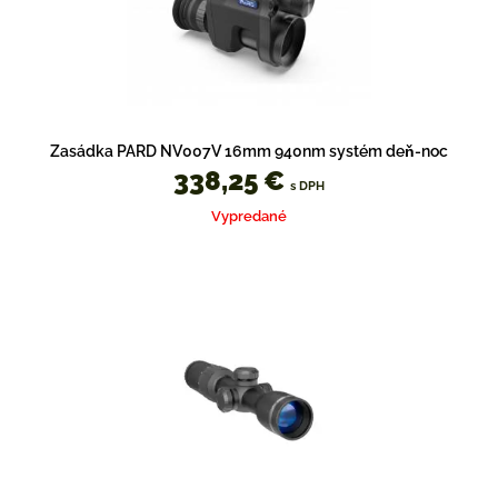
Zasádka PARD NV007V 16mm 940nm systém deň-noc
338,25 €
s DPH
Vypredané