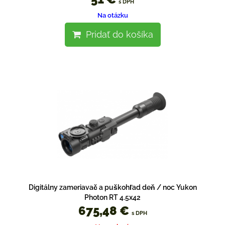
s DPH
Na otázku
Pridať do košíka
Digitálny zameriavač a puškohľad deň / noc Yukon
Photon RT 4.5x42
675,48 €
s DPH