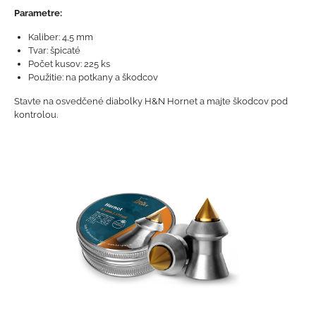
Parametre:
Kaliber: 4,5 mm
Tvar: špicaté
Počet kusov: 225 ks
Použitie: na potkany a škodcov
Stavte na osvedčené diabolky H&N Hornet a majte škodcov pod
kontrolou.