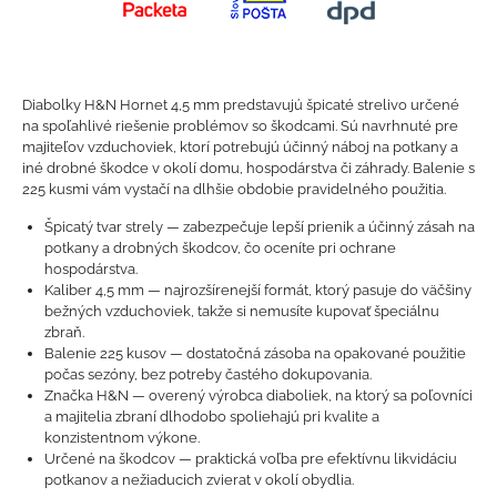
Diabolky H&N Hornet 4,5 mm predstavujú špicaté strelivo určené
na spoľahlivé riešenie problémov so škodcami. Sú navrhnuté pre
majiteľov vzduchoviek, ktorí potrebujú účinný náboj na potkany a
iné drobné škodce v okolí domu, hospodárstva či záhrady. Balenie s
225 kusmi vám vystačí na dlhšie obdobie pravidelného použitia.
Špicatý tvar strely — zabezpečuje lepší prienik a účinný zásah na
potkany a drobných škodcov, čo oceníte pri ochrane
hospodárstva.
Kaliber 4,5 mm — najrozšírenejší formát, ktorý pasuje do väčšiny
bežných vzduchoviek, takže si nemusíte kupovať špeciálnu
zbraň.
Balenie 225 kusov — dostatočná zásoba na opakované použitie
počas sezóny, bez potreby častého dokupovania.
Značka H&N — overený výrobca diaboliek, na ktorý sa poľovníci
a majitelia zbraní dlhodobo spoliehajú pri kvalite a
konzistentnom výkone.
Určené na škodcov — praktická voľba pre efektívnu likvidáciu
potkanov a nežiaducich zvierat v okolí obydlia.