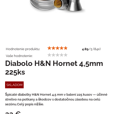
Hodnotenie produktu:
4.89
/
5
(
84
x)
Vaše hodnotenie:
Diabolo H&N Hornet 4,5mm
225ks
SKLADOM
Špicaté diabolky H&N Hornet 4,5 mm v balení 225 kusov — účinné
strelivo na potkany a škodcov s dostatočnou zásobou na celú
sezónu.Celý popis nižšie.