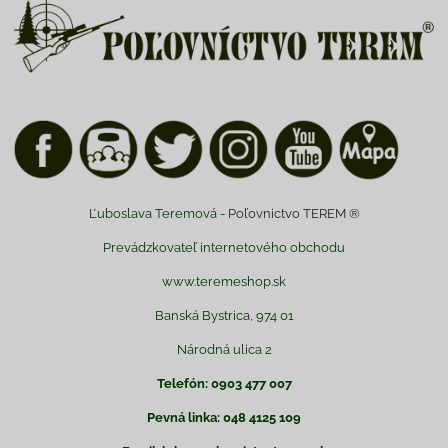
Ľuboslava Teremová -
Poľovnictvo TEREM
®
Prevádzkovateľ internetového obchodu
www.teremeshop.sk
Banská Bystrica, 974 01
Národná ulica 2
Telefón: 0903 477 007
Pevná linka: 048 4125 109