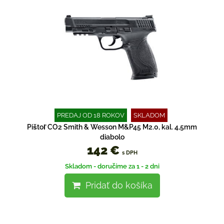
PREDAJ OD 18 ROKOV
SKLADOM
Pištoľ CO2 Smith & Wesson M&P45 M2.0, kal. 4,5mm
diabolo
142 €
s DPH
Skladom - doručíme za 1 - 2 dni
Pridať do košíka