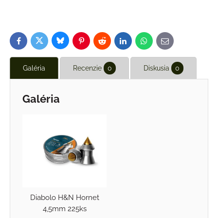
Bluesky
Twitter
Facebook
Pinterest
Reddit
LinkedIn
WhatsApp
E-
mail
Galéria
Recenzie
0
Diskusia
0
Galéria
Diabolo H&N Hornet
4,5mm 225ks