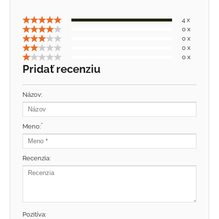
4 x
0 x
0 x
0 x
0 x
Pridať recenziu
Názov:
*
Meno:
Recenzia:
Pozitíva: