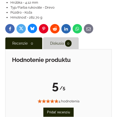
Hrúbka - 4,12 mm
Typ/Farba rukoväte - Drevo
Púzdro - Koža
Hmotnosť - 282,70 g
Bluesky
Twitter
Facebook
Pinterest
Reddit
LinkedIn
WhatsApp
E-
mail
Recenzie
0
Diskusia
0
Hodnotenie produktu
5
/5
4 hodnotenia
Pridať recenziu