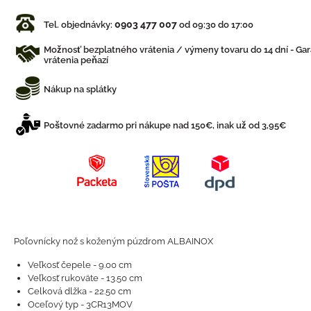
0903 477 007
Tel. objednávky:
od 09:30 do 17:00
Možnosť bezplatného vrátenia / výmeny tovaru do 14 dní - Gar
vrátenia peňazí
Nákup na splátky
Poštovné zadarmo pri nákupe nad 150€, inak už od 3,95€
Poľovnícky nož s koženým púzdrom ALBAINOX
Veľkosť čepele - 9.00 cm
Veľkosť rukoväte - 13.50 cm
Celková dlžka - 22.50 cm
Oceľový typ - 3CR13MOV