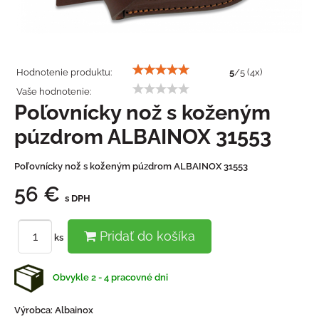
Hodnotenie produktu:
5
/
5
(
4
x)
Vaše hodnotenie:
Poľovnícky nož s koženým
púzdrom ALBAINOX 31553
Poľovnícky nož s koženým púzdrom ALBAINOX 31553
56 €
s DPH
Pridať do košíka
ks
Obvykle 2 - 4 pracovné dni
Výrobca:
Albainox