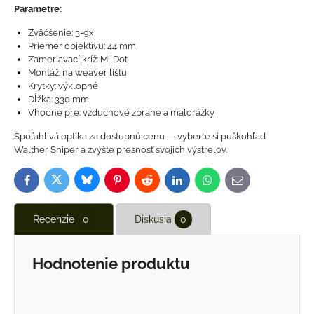
Parametre:
Zväčšenie: 3-9x
Priemer objektívu: 44 mm
Zameriavací kríž: MilDot
Montáž: na weaver lištu
Krytky: výklopné
Dĺžka: 330 mm
Vhodné pre: vzduchové zbrane a malorážky
Spoľahlivá optika za dostupnú cenu — vyberte si puškohľad
Walther Sniper a zvýšte presnosť svojich výstrelov.
Bluesky
Twitter
Facebook
Pinterest
Reddit
LinkedIn
WhatsApp
E-
mail
Recenzie
0
Diskusia
0
Hodnotenie produktu