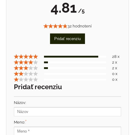
4.81
/5
32 hodnotení
Pridať recenziu
28 x
2 x
2 x
0 x
0 x
Pridať recenziu
Názov:
*
Meno: