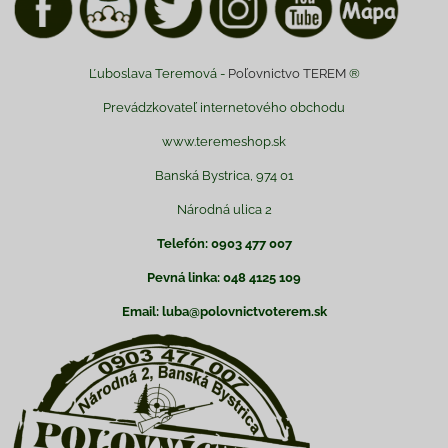
Ľuboslava Teremová -
Poľovnictvo TEREM
®
Prevádzkovateľ internetového obchodu
www.teremeshop.sk
Banská Bystrica, 974 01
Národná ulica 2
Telefón: 0903 477 007
Pevná linka: 048 4125 109
Email: luba@polovnictvoterem.sk