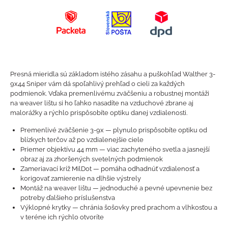
Presná mieridla sú základom istého zásahu a puškohľad Walther 3-
9x44 Sniper vám dá spoľahlivý prehľad o cieli za každých
podmienok. Vďaka premenlivému zväčšeniu a robustnej montáži
na weaver lištu si ho ľahko nasadíte na vzduchové zbrane aj
malorážky a rýchlo prispôsobíte optiku danej vzdialenosti.
Premenlivé zväčšenie 3-9x — plynulo prispôsobíte optiku od
blízkych terčov až po vzdialenejšie ciele
Priemer objektívu 44 mm — viac zachyteného svetla a jasnejší
obraz aj za zhoršených svetelných podmienok
Zameriavací kríž MilDot — pomáha odhadnúť vzdialenosť a
korigovať zamierenie na dlhšie výstrely
Montáž na weaver lištu — jednoduché a pevné upevnenie bez
potreby ďalšieho príslušenstva
Výklopné krytky — chránia šošovky pred prachom a vlhkosťou a
v teréne ich rýchlo otvoríte