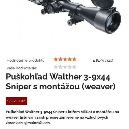
Hodnotenie produktu:
4.81
/
5
(
32
x)
Vaše hodnotenie:
Puškohľad Walther 3-9x44
Sniper s montážou (weaver)
SKLADOM
Puškohľad Walther 3-9x44 Sniper s krížom MilDot a montážou na
weaver lištu vám zaistí presné zamierenie na vzduchových
zbraniach aj malorážkach.