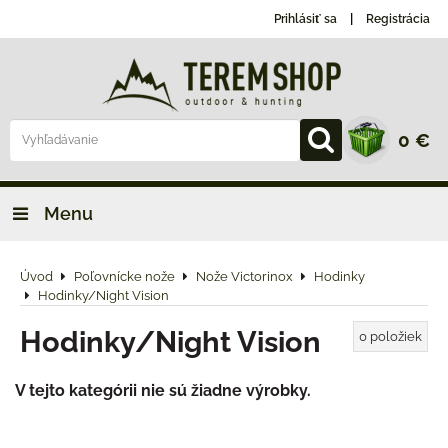
Prihlásiť sa
Registrácia
0 €
Menu
Úvod
Poľovnícke nože
Nože Victorinox
Hodinky
Hodinky/Night Vision
Hodinky/Night Vision
0
položiek