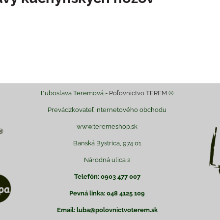
Ľuboslava Teremová -
Poľovnictvo TEREM
®
Prevádzkovateľ internetového obchodu
www.teremeshop.sk
Banská Bystrica, 974 01
Národná ulica 2
Telefón: 0903 477 007
Pevná linka: 048 4125 109
Email: luba@polovnictvoterem.sk