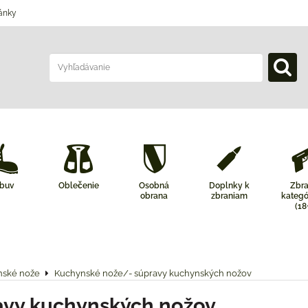
ánky
buv
Oblečenie
Osobná
Doplnky k
Zbr
obrana
zbraniam
kategó
(18
nské nože
Kuchynské nože/- súpravy kuchynských nožov
avy kuchynských nožov