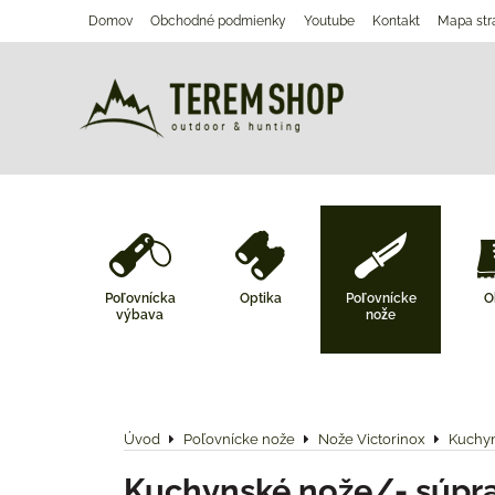
Domov
Obchodné podmienky
Youtube
Kontakt
Mapa str
Poľovnícka
Optika
Poľovnícke
O
výbava
nože
Úvod
Poľovnícke nože
Nože Victorinox
Kuchy
Kuchynské nože/- súpr