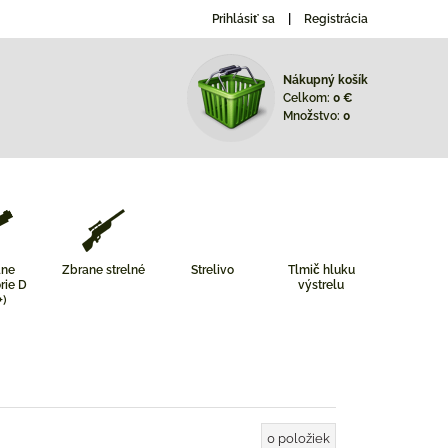
Prihlásiť sa
Registrácia
Nákupný košík
Celkom:
0 €
Množstvo:
0
ane
Zbrane strelné
Strelivo
Tlmič hluku
rie D
výstrelu
+)
0
položiek