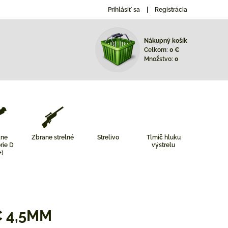
Prihlásiť sa
Registrácia
Nákupný košík
Celkom:
0 €
Množstvo:
0
ane
Zbrane strelné
Strelivo
Tlmič hluku
rie D
výstrelu
+)
 4,5MM