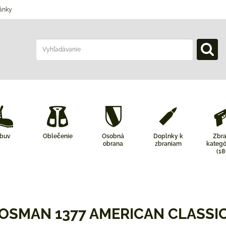
ánky
buv
Oblečenie
Osobná
Doplnky k
Zbr
obrana
zbraniam
kategó
(18
OSMAN 1377 AMERICAN CLASSIC