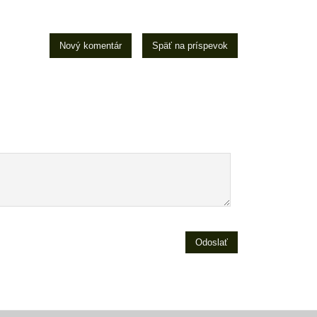
Nový komentár
Späť na príspevok
Odoslať